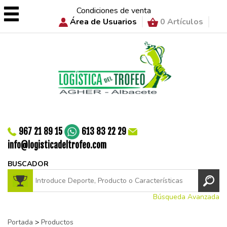
Condiciones de venta
Área de Usuarios
0 Artículos
967 21 89 15
613 83 22 29
info@logisticadeltrofeo.com
BUSCADOR
Búsqueda Avanzada
Portada
>
Productos