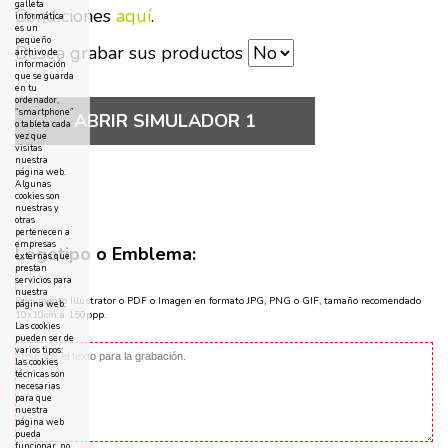
galleta
Condiciones
aquí
.
informática
es un
pequeño
Desea grabar sus productos
archivo de
información
que se guarda
en tu
ordenador,
“smartphone”
ABRIR SIMULADOR 1
o tableta cada
vez que
visitas
nuestra
página web.
Algunas
cookies son
nuestras y
otras
pertenecen a
empresas
Logotipo o Emblema:
externas que
prestan
servicios para
nuestra
Documento Illustrator o PDF o Imagen en formato JPG, PNG o GIF, tamaño recomendado
página web.
10x10cm a 150ppp.
Las cookies
pueden ser de
varios tipos:
las cookies
técnicas son
necesarias
para que
nuestra
página web
pueda
funcionar, no