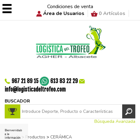
Condiciones de venta
Área de Usuarios
0 Artículos
967 21 89 15
613 83 22 29
info@logisticadeltrofeo.com
BUSCADOR
Búsqueda Avanzada
Bienvenida/o
a la
Portada
>
Productos
>
CERÁMICA
información