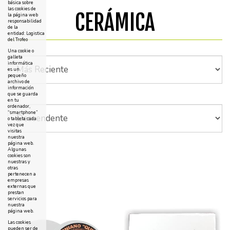
básica sobre
las cookies de
CERÁMICA
la página web
responsabilidad
de la
entidad: Logistica
del Trofeo
Una cookie o
galleta
informática
es un
pequeño
archivo de
información
que se guarda
en tu
ordenador,
“smartphone”
o tableta cada
vez que
visitas
nuestra
página web.
Algunas
cookies son
nuestras y
otras
pertenecen a
empresas
externas que
prestan
servicios para
nuestra
página web.
Las cookies
pueden ser de