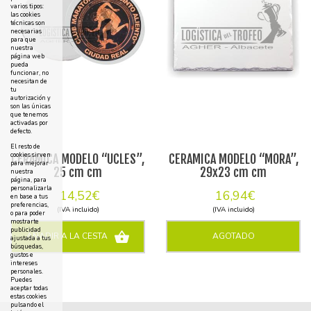
varios tipos:
las cookies
técnicas son
necesarias
para que
nuestra
página web
pueda
funcionar, no
necesitan de
tu
autorización y
son las únicas
que tenemos
activadas por
defecto.
El resto de
cookies sirven
CERAMICA MODELO “UCLES”,
CERAMICA MODELO “MORA”,
para mejorar
25 cm cm
29x23 cm cm
nuestra
página, para
personalizarla
14,52€
16,94€
en base a tus
preferencias,
(IVA incluido)
(IVA incluido)
o para poder
mostrarte
publicidad
AÑADIR A LA CESTA
AGOTADO
ajustada a tus
búsquedas,
gustos e
intereses
personales.
Puedes
aceptar todas
estas cookies
pulsando el