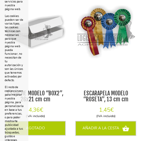
servicios para
nuestra
página web.
Las cookies
pueden ser de
varios tipos:
las cookies
técnicas son
necesarias
para que
nuestra
página web
pueda
funcionar, no
necesitan de
tu
autorización y
son las únicas
que tenemos
activadas por
defecto.
El resto de
cookies sirven
ESTUCHE MODELO “BOX2”,
ESCARAPELA MODELO
para mejorar
26x21 cm cm
“ROSETA”, 13 cm cm
nuestra
página, para
personalizarla
4,36€
1,45€
en base a tus
preferencias,
(IVA incluido)
(IVA incluido)
o para poder
mostrarte
publicidad
AGOTADO
AÑADIR A LA CESTA
ajustada a tus
búsquedas,
gustos e
intereses