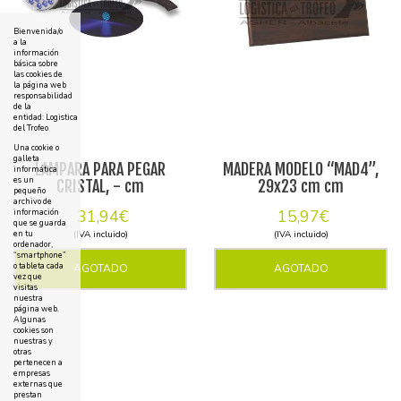
Bienvenida/o
a la
información
básica sobre
las cookies de
la página web
responsabilidad
de la
entidad: Logistica
del Trofeo
Una cookie o
galleta
LAMPARA PARA PEGAR
MADERA MODELO “MAD4”,
informática
es un
CRISTAL, - cm
29x23 cm cm
pequeño
archivo de
31,94€
15,97€
información
que se guarda
(IVA incluido)
(IVA incluido)
en tu
ordenador,
“smartphone”
o tableta cada
AGOTADO
AGOTADO
vez que
visitas
nuestra
página web.
Algunas
cookies son
nuestras y
otras
pertenecen a
empresas
externas que
prestan