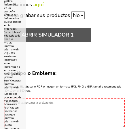
galleta
Condiciones
aquí
.
informática
es un
pequeño
Desea grabar sus productos
archivo de
información
que se guarda
en tu
ordenador,
“smartphone”
ABRIR SIMULADOR 1
o tableta cada
vez que
visitas
nuestra
página web.
Algunas
cookies son
nuestras y
otras
pertenecen a
empresas
Logotipo o Emblema:
externas que
prestan
servicios para
nuestra
Documento Illustrator o PDF o Imagen en formato JPG, PNG o GIF, tamaño recomendado
página web.
10x10cm a 150ppp.
Las cookies
pueden ser de
varios tipos:
las cookies
técnicas son
necesarias
para que
nuestra
página web
pueda
funcionar, no