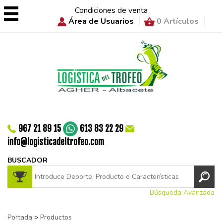
Condiciones de venta
Área de Usuarios
0 Artículos
967 21 89 15
613 83 22 29
info@logisticadeltrofeo.com
BUSCADOR
Búsqueda Avanzada
Portada
>
Productos