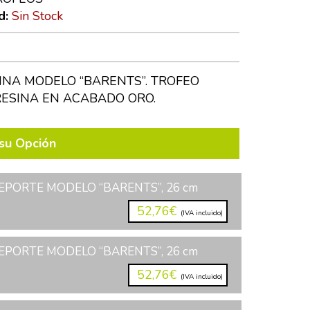
d:
Sin Stock
INA MODELO “BARENTS”. TROFEO
RESINA EN ACABADO ORO.
su Opción
EPORTE MODELO “BARENTS”, 26 cm
52,76€
(IVA incluido)
EPORTE MODELO “BARENTS”, 26 cm
52,76€
(IVA incluido)