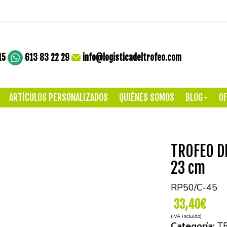
15
613 83 22 29
info@logisticadeltrofeo.com
ARTÍCULOS PERSONALIZADOS
QUIÉNES SOMOS
BLOG
OF
TROFEO D
23 cm
RP50/C-45
33,40€
(IVA incluido)
Categoría:
T