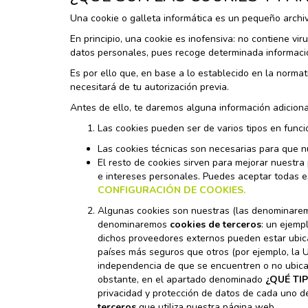
Una cookie o galleta informática es un pequeño archi
En principio, una cookie es inofensiva: no contiene vir
datos personales, pues recoge determinada información
Es por ello que, en base a lo establecido en la normat
necesitará de tu autorización previa.
Antes de ello, te daremos alguna información adicion
Las cookies pueden ser de varios tipos en funció
Las cookies técnicas son necesarias para que n
El resto de cookies sirven para mejorar nuestra
e intereses personales. Puedes aceptar todas 
CONFIGURACIÓN DE COOKIES.
Algunas cookies son nuestras (las denominar
denominaremos
cookies de terceros
: un ejemp
dichos proveedores externos pueden estar ubica
países más seguros que otros (por ejemplo, la U
independencia de que se encuentren o no ubica
obstante, en el apartado denominado
¿QUÉ TI
privacidad y protección de datos de cada uno de
terceros
que utiliza nuestra página web.