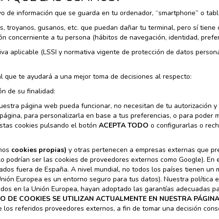
vo de información que se guarda en tu ordenador, “smartphone” o tabl
us, troyanos, gusanos, etc. que puedan dañar tu terminal, pero sí tiene
 concerniente a tu persona (hábitos de navegación, identidad, prefere
iva aplicable (LSSI y normativa vigente de protección de datos persona
al que te ayudará a una mejor toma de decisiones al respecto:
n de su finalidad:
uestra página web pueda funcionar, no necesitan de tu autorización y
 página, para personalizarla en base a tus preferencias, o para poder
estas cookies pulsando el botón
ACEPTA TODO
o configurarlas o rech
emos
cookies propias)
y otras pertenecen a empresas externas que pre
lo podrían ser las cookies de proveedores externos como Google). En 
dos fuera de España. A nivel mundial, no todos los países tienen un m
nión Europea es un entorno seguro para tus datos). Nuestra política e
dos en la Unión Europea, hayan adoptado las garantías adecuadas par
PO DE COOKIES SE UTILIZAN ACTUALMENTE EN NUESTRA PÁGIN
 los referidos proveedores externos, a fin de tomar una decisión cons