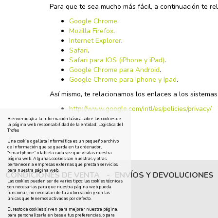
Para que te sea mucho más fácil, a continuación te r
Google Chrome
.
Mozilla Firefox
.
Internet Explorer
.
Safari
.
Safari para IOS (iPhone y iPad)
.
Google Chrome para Android
.
Google Chrome para Iphone y Ipad
.
Así mismo, te relacionamos los enlaces a los sistemas
http://www.google.com/intl/es/policies/privacy/
Bienvenida/o a la información básica sobre las cookies de
la página web responsabilidad de la entidad: Logistica del
Trofeo
Una cookie o galleta informática es un pequeño archivo
de información que se guarda en tu ordenador,
“smartphone” o tableta cada vez que visitas nuestra
página web. Algunas cookies son nuestras y otras
pertenecen a empresas externas que prestan servicios
para nuestra página web.
CONDICIONES DE VENTA
-
ENVÍOS Y DEVOLUCIONES
Las cookies pueden ser de varios tipos: las cookies técnicas
son necesarias para que nuestra página web pueda
funcionar, no necesitan de tu autorización y son las
únicas que tenemos activadas por defecto.
El resto de cookies sirven para mejorar nuestra página,
para personalizarla en base a tus preferencias, o para