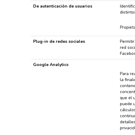
De autenticación de usuarios
Identifi
distint
Propieta
Plug-in de redes sociales
Permiti
red soci
Facebook
Google Analytics
Para re
la final
conteni
concent
que el 
puede ut
cálculo
continu
detalles
privaci