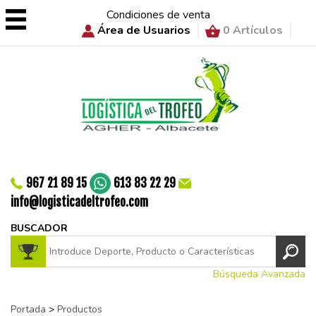
Condiciones de venta
Área de Usuarios
0 Artículos
967 21 89 15
613 83 22 29
info@logisticadeltrofeo.com
BUSCADOR
Búsqueda Avanzada
Portada
>
Productos