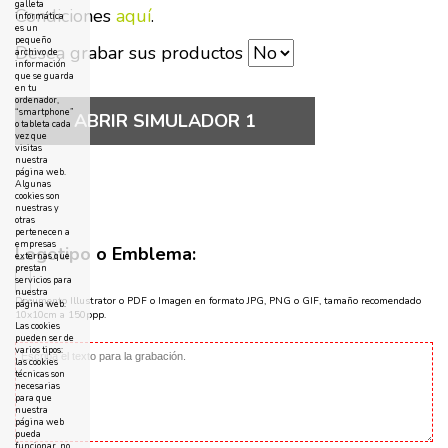
galleta
Condiciones
aquí
.
informática
es un
pequeño
Desea grabar sus productos
archivo de
información
que se guarda
en tu
ordenador,
“smartphone”
ABRIR SIMULADOR 1
o tableta cada
vez que
visitas
nuestra
página web.
Algunas
cookies son
nuestras y
otras
pertenecen a
empresas
Logotipo o Emblema:
externas que
prestan
servicios para
nuestra
Documento Illustrator o PDF o Imagen en formato JPG, PNG o GIF, tamaño recomendado
página web.
10x10cm a 150ppp.
Las cookies
pueden ser de
varios tipos:
las cookies
técnicas son
necesarias
para que
nuestra
página web
pueda
funcionar, no