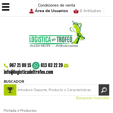
Condiciones de venta
Área de Usuarios
0 Artículos
967 21 89 15
613 83 22 29
info@logisticadeltrofeo.com
BUSCADOR
Búsqueda Avanzada
Portada
>
Productos