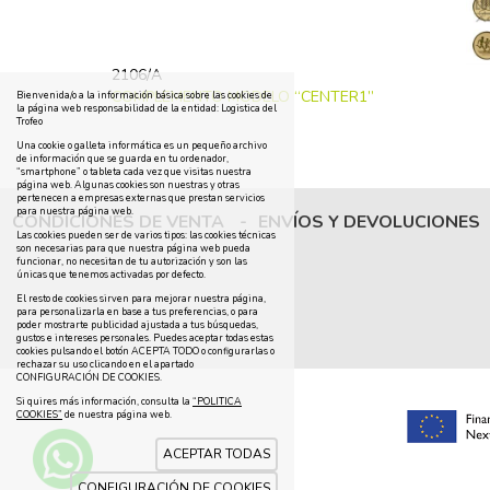
2106/A
COMPLEMENTO MODELO “CENTER1”
Bienvenida/o a la información básica sobre las cookies de
la página web responsabilidad de la entidad: Logistica del
Trofeo
Una cookie o galleta informática es un pequeño archivo
de información que se guarda en tu ordenador,
“smartphone” o tableta cada vez que visitas nuestra
página web. Algunas cookies son nuestras y otras
pertenecen a empresas externas que prestan servicios
para nuestra página web.
CONDICIONES DE VENTA
-
ENVÍOS Y DEVOLUCIONES
Las cookies pueden ser de varios tipos: las cookies técnicas
son necesarias para que nuestra página web pueda
funcionar, no necesitan de tu autorización y son las
únicas que tenemos activadas por defecto.
El resto de cookies sirven para mejorar nuestra página,
para personalizarla en base a tus preferencias, o para
poder mostrarte publicidad ajustada a tus búsquedas,
gustos e intereses personales. Puedes aceptar todas estas
cookies pulsando el botón ACEPTA TODO o configurarlas o
rechazar su uso clicando en el apartado
CONFIGURACIÓN DE COOKIES.
Si quires más información, consulta la
“POLITICA
COOKIES”
de nuestra página web.
ACEPTAR TODAS
CONFIGURACIÓN DE COOKIES