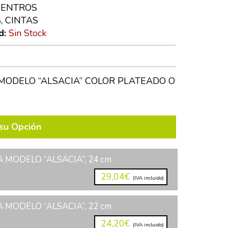
CENTROS
, CINTAS
d:
Sin Stock
MODELO “ALSACIA” COLOR PLATEADO O
su Opción
 MODELO “ALSACIA”, 24 cm
29,04€
(IVA incluido)
 MODELO “ALSACIA”, 22 cm
24,20€
(IVA incluido)