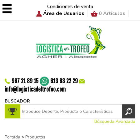
Condiciones de venta
Área de Usuarios
0 Artículos
967 21 89 15
613 83 22 29
info@logisticadeltrofeo.com
BUSCADOR
Búsqueda Avanzada
Portada
>
Productos