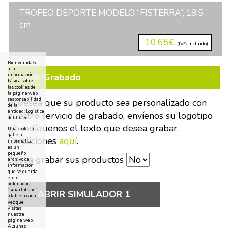
TROFEO DEPORTE MODELO “FISTERRA”, 18,5
cm
10,65€
(IVA incluido)
Bienvenida/o
a la
Añadir Grabado
información
básica sobre
las cookies de
la página web
responsabilidad
Si desea que su producto sea personalizado con
de la
entidad: Logistica
nuestro servicio de grabado, envíenos su logotipo
del Trofeo
y/o indíquenos el texto que desea grabar.
Una cookie o
galleta
Condiciones
aquí
.
informática
es un
pequeño
Desea grabar sus productos
archivo de
información
que se guarda
en tu
ordenador,
“smartphone”
ABRIR SIMULADOR 1
o tableta cada
vez que
visitas
nuestra
página web.
Algunas