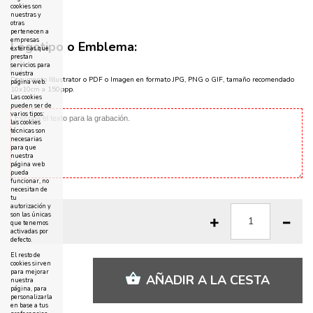
cookies son
nuestras y
otras
pertenecen a
empresas
Logotipo o Emblema:
externas que
prestan
servicios para
nuestra
Documento Illustrator o PDF o Imagen en formato JPG, PNG o GIF, tamaño recomendado
página web.
10x10cm a 150ppp.
Las cookies
pueden ser de
varios tipos:
las cookies
técnicas son
necesarias
para que
nuestra
página web
pueda
funcionar, no
necesitan de
tu
autorización y
son las únicas
que tenemos
activadas por
defecto.
El resto de
cookies sirven
para mejorar
AÑADIR A LA CESTA
nuestra
página, para
personalizarla
en base a tus