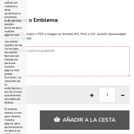
cookies son
nuestras y
otras
pertenecen a
empresas
Logotipo o Emblema:
externas que
prestan
servicios para
nuestra
Documento Illustrator o PDF o Imagen en formato JPG, PNG o GIF, tamaño recomendado
página web.
10x10cm a 150ppp.
Las cookies
pueden ser de
varios tipos:
las cookies
técnicas son
necesarias
para que
nuestra
página web
pueda
funcionar, no
necesitan de
tu
autorización y
son las únicas
que tenemos
activadas por
defecto.
El resto de
cookies sirven
para mejorar
AÑADIR A LA CESTA
nuestra
página, para
personalizarla
en base a tus