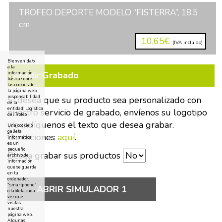
TROFEO DEPORTE MODELO “FISTERRA”, 18,5
cm
10,65€
(IVA incluido)
Bienvenida/o
a la
Añadir Grabado
información
básica sobre
las cookies de
la página web
responsabilidad
Si desea que su producto sea personalizado con
de la
entidad: Logistica
nuestro servicio de grabado, envíenos su logotipo
del Trofeo
y/o indíquenos el texto que desea grabar.
Una cookie o
galleta
Condiciones
aquí
.
informática
es un
pequeño
Desea grabar sus productos
archivo de
información
que se guarda
en tu
ordenador,
“smartphone”
ABRIR SIMULADOR 1
o tableta cada
vez que
visitas
nuestra
página web.
Algunas