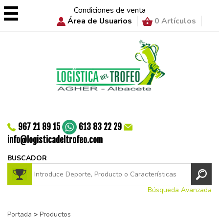
Condiciones de venta
Área de Usuarios
0 Artículos
967 21 89 15
613 83 22 29
info@logisticadeltrofeo.com
BUSCADOR
Búsqueda Avanzada
Portada
>
Productos