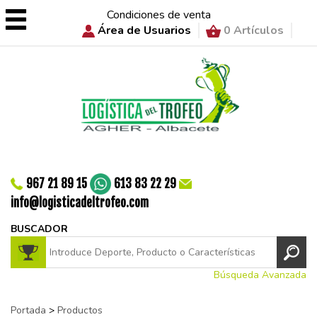
Condiciones de venta
Área de Usuarios
0 Artículos
967 21 89 15
613 83 22 29
info@logisticadeltrofeo.com
BUSCADOR
Búsqueda Avanzada
Portada
>
Productos