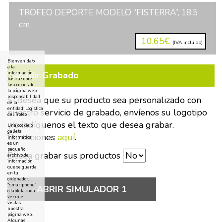
TROFEO DEPORTE MODELO “FISTERRA”, 18,5
cm
10,65€
(IVA incluido)
Bienvenida/o
a la
Añadir Grabado
información
básica sobre
las cookies de
la página web
responsabilidad
Si desea que su producto sea personalizado con
de la
entidad: Logistica
nuestro servicio de grabado, envíenos su logotipo
del Trofeo
y/o indíquenos el texto que desea grabar.
Una cookie o
galleta
Condiciones
aquí
.
informática
es un
pequeño
Desea grabar sus productos
archivo de
información
que se guarda
en tu
ordenador,
“smartphone”
ABRIR SIMULADOR 1
o tableta cada
vez que
visitas
nuestra
página web.
Algunas