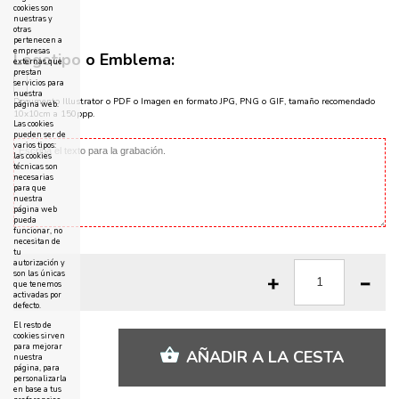
cookies son
nuestras y
otras
pertenecen a
empresas
Logotipo o Emblema:
externas que
prestan
servicios para
nuestra
Documento Illustrator o PDF o Imagen en formato JPG, PNG o GIF, tamaño recomendado
página web.
10x10cm a 150ppp.
Las cookies
pueden ser de
varios tipos:
las cookies
técnicas son
necesarias
para que
nuestra
página web
pueda
funcionar, no
necesitan de
tu
autorización y
son las únicas
que tenemos
activadas por
defecto.
El resto de
cookies sirven
para mejorar
AÑADIR A LA CESTA
nuestra
página, para
personalizarla
en base a tus