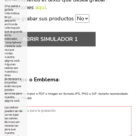
Condiciones
aquí
.
Una cookie o
galleta
informática
Desea grabar sus productos
es un
pequeño
archivo de
información
que se guarda
en tu
ABRIR SIMULADOR 1
ordenador,
“smartphone”
o tableta cada
vez que
visitas
nuestra
página web.
Algunas
cookies son
nuestras y
otras
Logotipo o Emblema:
pertenecen a
empresas
externas que
prestan
servicios para
Documento Illustrator o PDF o Imagen en formato JPG, PNG o GIF, tamaño recomendado
nuestra
10x10cm a 150ppp.
página web.
Las cookies
pueden ser de
varios tipos:
las cookies
técnicas son
necesarias
para que
nuestra