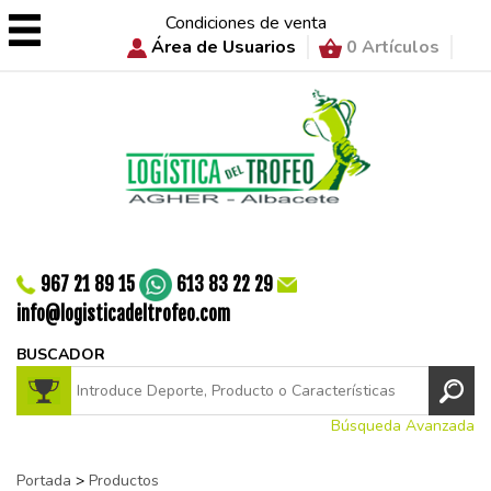
Condiciones de venta
Área de Usuarios
0 Artículos
967 21 89 15
613 83 22 29
info@logisticadeltrofeo.com
BUSCADOR
Búsqueda Avanzada
Portada
>
Productos