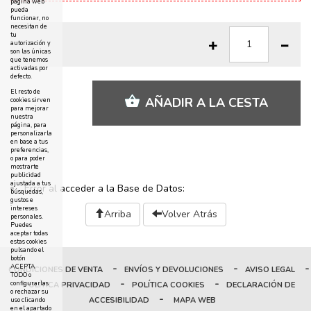
página web
pueda
funcionar, no
necesitan de
tu
autorización y
son las únicas
que tenemos
activadas por
defecto.
El resto de
AÑADIR A LA CESTA
cookies sirven
para mejorar
nuestra
página, para
personalizarla
en base a tus
preferencias,
o para poder
mostrarte
publicidad
ajustada a tus
Error al acceder a la Base de Datos:
búsquedas,
gustos e
intereses
Arriba
Volver Atrás
personales.
Puedes
aceptar todas
estas cookies
pulsando el
botón
-
-
-
ACEPTA
CONDICIONES DE VENTA
ENVÍOS Y DEVOLUCIONES
AVISO LEGAL
TODO o
-
-
configurarlas
POLÍTICA PRIVACIDAD
POLÍTICA COOKIES
DECLARACIÓN DE
o rechazar su
-
ACCESIBILIDAD
MAPA WEB
uso clicando
en el apartado