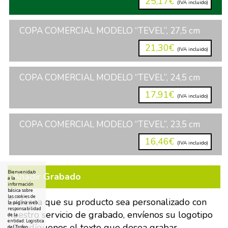
25,17€
(IVA incluido)
COPA COMERCIAL MODELO “TEVEL”, 27,5 cm
21,30€
(IVA incluido)
COPA COMERCIAL MODELO “TEVEL”, 24,5 cm
17,91€
(IVA incluido)
COPA COMERCIAL MODELO “TEVEL”, 23,5 cm
16,46€
(IVA incluido)
Bienvenida/o
Añadir Grabado
a la
información
básica sobre
las cookies de
Si desea que su producto sea personalizado con
la página web
responsabilidad
nuestro servicio de grabado, envíenos su logotipo
de la
entidad: Logistica
y/o indíquenos el texto que desea grabar.
del Trofeo