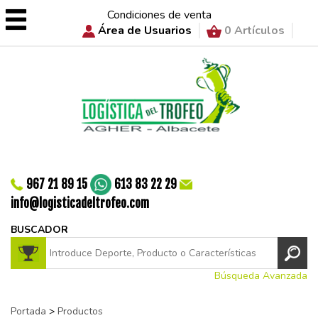
Condiciones de venta
Área de Usuarios
0 Artículos
967 21 89 15
613 83 22 29
info@logisticadeltrofeo.com
BUSCADOR
Búsqueda Avanzada
Portada
>
Productos