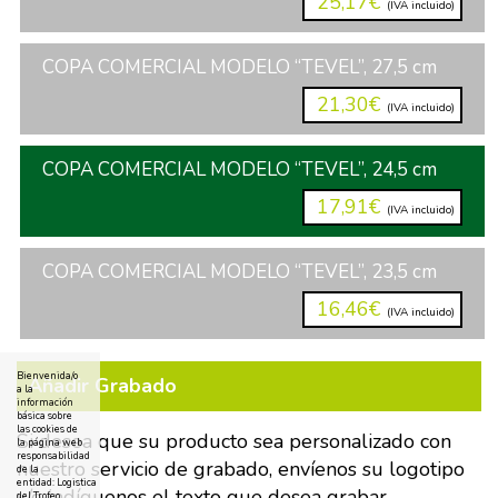
25,17€
(IVA incluido)
COPA COMERCIAL MODELO “TEVEL”, 27,5 cm
21,30€
(IVA incluido)
COPA COMERCIAL MODELO “TEVEL”, 24,5 cm
17,91€
(IVA incluido)
COPA COMERCIAL MODELO “TEVEL”, 23,5 cm
16,46€
(IVA incluido)
Bienvenida/o
Añadir Grabado
a la
información
básica sobre
las cookies de
Si desea que su producto sea personalizado con
la página web
responsabilidad
nuestro servicio de grabado, envíenos su logotipo
de la
entidad: Logistica
y/o indíquenos el texto que desea grabar.
del Trofeo