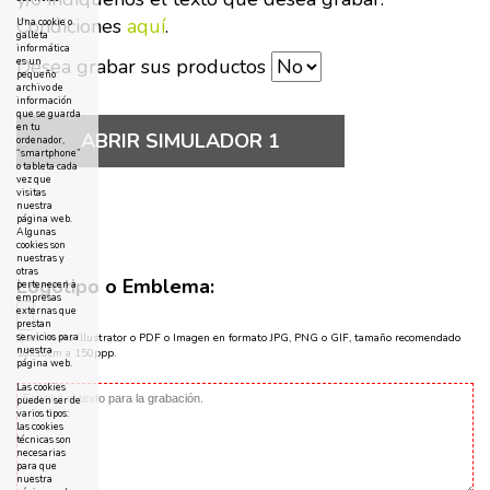
Condiciones
aquí
.
Una cookie o
galleta
informática
Desea grabar sus productos
es un
pequeño
archivo de
información
que se guarda
en tu
ABRIR SIMULADOR 1
ordenador,
“smartphone”
o tableta cada
vez que
visitas
nuestra
página web.
Algunas
cookies son
nuestras y
otras
Logotipo o Emblema:
pertenecen a
empresas
externas que
prestan
servicios para
Documento Illustrator o PDF o Imagen en formato JPG, PNG o GIF, tamaño recomendado
nuestra
10x10cm a 150ppp.
página web.
Las cookies
pueden ser de
varios tipos:
las cookies
técnicas son
necesarias
para que
nuestra