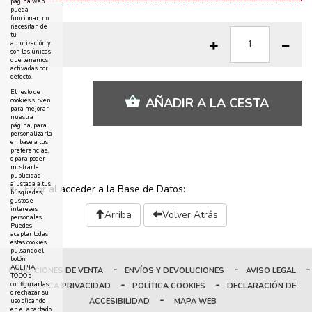
página web
pueda
funcionar, no
necesitan de
tu
autorización y
son las únicas
que tenemos
activadas por
defecto.
El resto de
AÑADIR A LA CESTA
cookies sirven
para mejorar
nuestra
página, para
personalizarla
en base a tus
preferencias,
o para poder
mostrarte
publicidad
ajustada a tus
Error al acceder a la Base de Datos:
búsquedas,
gustos e
intereses
Arriba
Volver Atrás
personales.
Puedes
aceptar todas
estas cookies
pulsando el
botón
-
-
-
ACEPTA
CONDICIONES DE VENTA
ENVÍOS Y DEVOLUCIONES
AVISO LEGAL
TODO o
-
-
configurarlas
POLÍTICA PRIVACIDAD
POLÍTICA COOKIES
DECLARACIÓN DE
o rechazar su
-
ACCESIBILIDAD
MAPA WEB
uso clicando
en el apartado