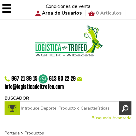
Condiciones de venta
Área de Usuarios
0 Artículos
967 21 89 15
613 83 22 29
info@logisticadeltrofeo.com
BUSCADOR
Búsqueda Avanzada
Portada
>
Productos