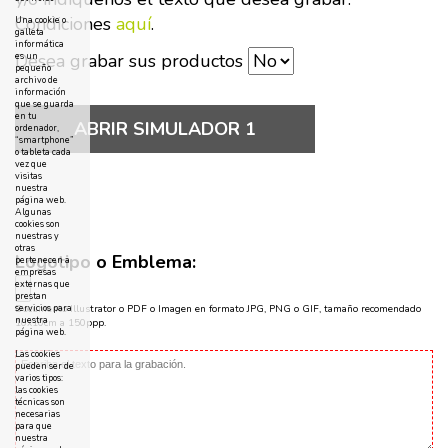
Condiciones
aquí
.
Una cookie o
galleta
informática
Desea grabar sus productos
es un
pequeño
archivo de
información
que se guarda
en tu
ABRIR SIMULADOR 1
ordenador,
“smartphone”
o tableta cada
vez que
visitas
nuestra
página web.
Algunas
cookies son
nuestras y
otras
Logotipo o Emblema:
pertenecen a
empresas
externas que
prestan
servicios para
Documento Illustrator o PDF o Imagen en formato JPG, PNG o GIF, tamaño recomendado
nuestra
10x10cm a 150ppp.
página web.
Las cookies
pueden ser de
varios tipos:
las cookies
técnicas son
necesarias
para que
nuestra