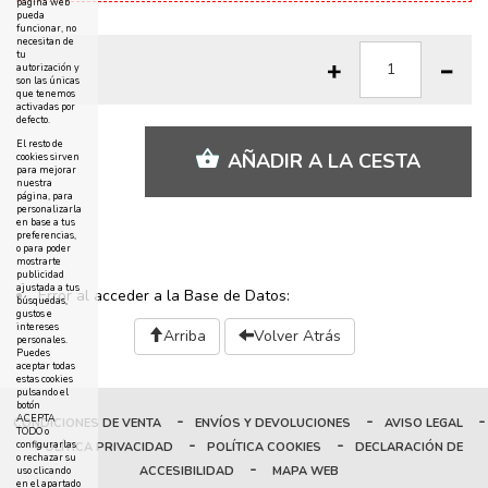
página web
pueda
funcionar, no
necesitan de
tu
autorización y
son las únicas
que tenemos
activadas por
defecto.
El resto de
AÑADIR A LA CESTA
cookies sirven
para mejorar
nuestra
página, para
personalizarla
en base a tus
preferencias,
o para poder
mostrarte
publicidad
ajustada a tus
Error al acceder a la Base de Datos:
búsquedas,
gustos e
intereses
Arriba
Volver Atrás
personales.
Puedes
aceptar todas
estas cookies
pulsando el
botón
-
-
-
ACEPTA
CONDICIONES DE VENTA
ENVÍOS Y DEVOLUCIONES
AVISO LEGAL
TODO o
-
-
configurarlas
POLÍTICA PRIVACIDAD
POLÍTICA COOKIES
DECLARACIÓN DE
o rechazar su
-
ACCESIBILIDAD
MAPA WEB
uso clicando
en el apartado