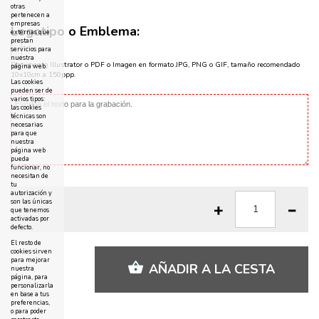
otras
pertenecen a
empresas
Logotipo o Emblema:
externas que
prestan
servicios para
nuestra
Documento Illustrator o PDF o Imagen en formato JPG, PNG o GIF, tamaño recomendado
página web.
10x10cm a 150ppp.
Las cookies
pueden ser de
varios tipos:
las cookies
técnicas son
necesarias
para que
nuestra
página web
pueda
funcionar, no
necesitan de
tu
autorización y
son las únicas
que tenemos
activadas por
defecto.
El resto de
cookies sirven
para mejorar
AÑADIR A LA CESTA
nuestra
página, para
personalizarla
en base a tus
preferencias,
o para poder