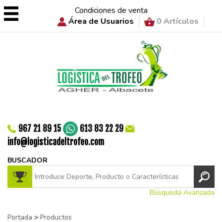
Condiciones de venta
Área de Usuarios
0 Artículos
967 21 89 15
613 83 22 29
info@logisticadeltrofeo.com
BUSCADOR
Búsqueda Avanzada
Portada
>
Productos