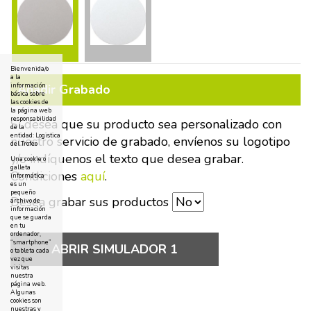
Bienvenida/o
a la
Añadir Grabado
información
básica sobre
las cookies de
la página web
responsabilidad
Si desea que su producto sea personalizado con
de la
entidad: Logistica
nuestro servicio de grabado, envíenos su logotipo
del Trofeo
y/o indíquenos el texto que desea grabar.
Una cookie o
galleta
Condiciones
aquí
.
informática
es un
pequeño
Desea grabar sus productos
archivo de
información
que se guarda
en tu
ordenador,
“smartphone”
ABRIR SIMULADOR 1
o tableta cada
vez que
visitas
nuestra
página web.
Algunas
cookies son
nuestras y