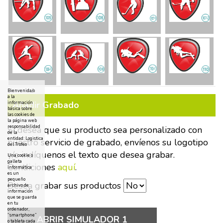
Bienvenida/o
a la
Añadir Grabado
información
básica sobre
las cookies de
la página web
responsabilidad
Si desea que su producto sea personalizado con
de la
entidad: Logistica
nuestro servicio de grabado, envíenos su logotipo
del Trofeo
y/o indíquenos el texto que desea grabar.
Una cookie o
galleta
Condiciones
aquí
.
informática
es un
pequeño
Desea grabar sus productos
archivo de
información
que se guarda
en tu
ordenador,
“smartphone”
ABRIR SIMULADOR 1
o tableta cada