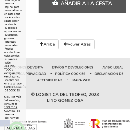
para mejorar
AÑADIR A LA CESTA
nuestra
página, para
personalizarla
en base a tus
preferencias,
o para poder
mostrarte
publicidad
ajustada a tus
búsquedas,
gustos e
intereses
Arriba
Volver Atrás
personales.
Puedes
aceptar todas
estas cookies
pulsando el
botón
-
-
-
ACEPTA
CONDICIONES DE VENTA
ENVÍOS Y DEVOLUCIONES
AVISO LEGAL
TODO o
-
-
configurarlas
POLÍTICA PRIVACIDAD
POLÍTICA COOKIES
DECLARACIÓN DE
o rechazar su
-
ACCESIBILIDAD
MAPA WEB
uso clicando
en el apartado
CONFIGURACIÓN
DE COOKIES.
© LOGISTICA DEL TROFEO, 2023
Si quires más
LINO GÓMEZ OSA
información,
consulta la
“POLITICA
COOKIES”
de
nuestra
página web.
ACEPTAR TODAS