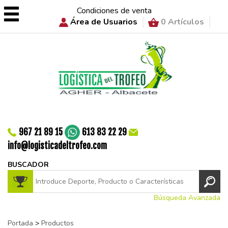
Condiciones de venta
Área de Usuarios
0 Artículos
967 21 89 15
613 83 22 29
info@logisticadeltrofeo.com
BUSCADOR
Búsqueda Avanzada
Portada
>
Productos