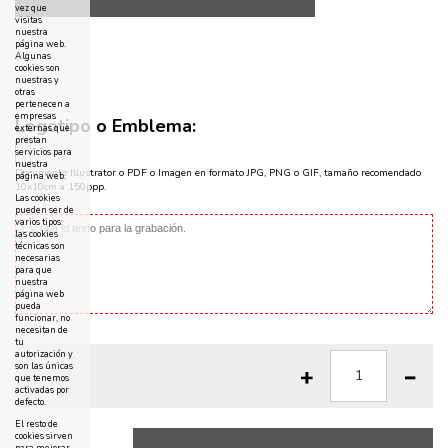
vez que
visitas
nuestra
página web.
Algunas
cookies son
nuestras y
otras
pertenecen a
empresas
Logotipo o Emblema:
externas que
prestan
servicios para
nuestra
Documento Illustrator o PDF o Imagen en formato JPG, PNG o GIF, tamaño recomendado
página web.
10x10cm a 150ppp.
Las cookies
pueden ser de
varios tipos:
las cookies
técnicas son
necesarias
para que
nuestra
página web
pueda
funcionar, no
necesitan de
tu
autorización y
son las únicas
que tenemos
activadas por
defecto.
El resto de
cookies sirven