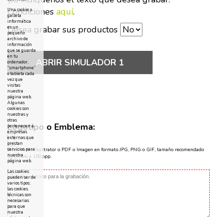
Condiciones
aquí
.
Una cookie o
galleta
informática
Desea grabar sus productos
es un
pequeño
archivo de
información
que se guarda
en tu
ABRIR SIMULADOR 1
ordenador,
“smartphone”
o tableta cada
vez que
visitas
nuestra
página web.
Algunas
cookies son
nuestras y
otras
Logotipo o Emblema:
pertenecen a
empresas
externas que
prestan
servicios para
Documento Illustrator o PDF o Imagen en formato JPG, PNG o GIF, tamaño recomendado
nuestra
10x10cm a 150ppp.
página web.
Las cookies
pueden ser de
varios tipos:
las cookies
técnicas son
necesarias
para que
nuestra