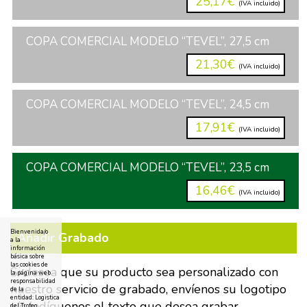
25,17€
(IVA incluido)
COPA COMERCIAL MODELO “TEVEL”, 27,5 cm
21,30€
(IVA incluido)
COPA COMERCIAL MODELO “TEVEL”, 24,5 cm
17,91€
(IVA incluido)
COPA COMERCIAL MODELO “TEVEL”, 23,5 cm
16,46€
(IVA incluido)
Bienvenida/o
Añadir Grabado
a la
información
básica sobre
las cookies de
Si desea que su producto sea personalizado con
la página web
responsabilidad
nuestro servicio de grabado, envíenos su logotipo
de la
entidad: Logistica
y/o indíquenos el texto que desea grabar.
del Trofeo