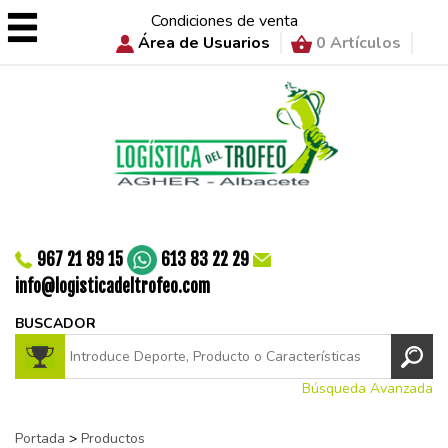
Condiciones de venta
Área de Usuarios
0 Artículos
967 21 89 15
613 83 22 29
info@logisticadeltrofeo.com
BUSCADOR
Búsqueda Avanzada
Portada
>
Productos