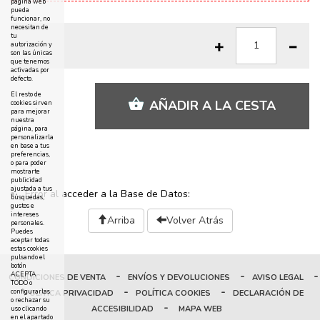
página web
pueda
funcionar, no
necesitan de
tu
autorización y
son las únicas
que tenemos
activadas por
defecto.
El resto de
AÑADIR A LA CESTA
cookies sirven
para mejorar
nuestra
página, para
personalizarla
en base a tus
preferencias,
o para poder
mostrarte
publicidad
ajustada a tus
Error al acceder a la Base de Datos:
búsquedas,
gustos e
intereses
Arriba
Volver Atrás
personales.
Puedes
aceptar todas
estas cookies
pulsando el
botón
-
-
-
ACEPTA
CONDICIONES DE VENTA
ENVÍOS Y DEVOLUCIONES
AVISO LEGAL
TODO o
-
-
configurarlas
POLÍTICA PRIVACIDAD
POLÍTICA COOKIES
DECLARACIÓN DE
o rechazar su
-
ACCESIBILIDAD
MAPA WEB
uso clicando
en el apartado