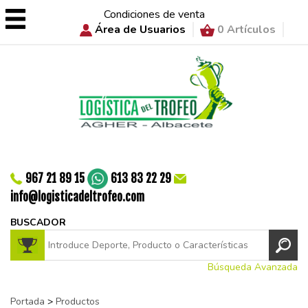
Condiciones de venta
Área de Usuarios
0 Artículos
967 21 89 15
613 83 22 29
info@logisticadeltrofeo.com
BUSCADOR
Búsqueda Avanzada
Portada
>
Productos