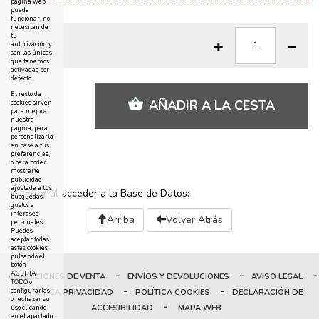
página web
pueda
funcionar, no
necesitan de
tu
autorización y
son las únicas
que tenemos
activadas por
defecto.
El resto de
AÑADIR A LA CESTA
cookies sirven
para mejorar
nuestra
página, para
personalizarla
en base a tus
preferencias,
o para poder
mostrarte
publicidad
ajustada a tus
Error al acceder a la Base de Datos:
búsquedas,
gustos e
intereses
Arriba
Volver Atrás
personales.
Puedes
aceptar todas
estas cookies
pulsando el
botón
-
-
-
ACEPTA
CONDICIONES DE VENTA
ENVÍOS Y DEVOLUCIONES
AVISO LEGAL
TODO o
-
-
configurarlas
POLÍTICA PRIVACIDAD
POLÍTICA COOKIES
DECLARACIÓN DE
o rechazar su
-
ACCESIBILIDAD
MAPA WEB
uso clicando
en el apartado