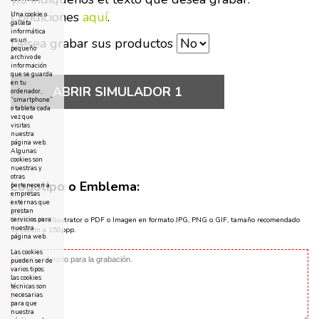
Condiciones
aquí
.
Una cookie o
galleta
informática
Desea grabar sus productos
es un
pequeño
archivo de
información
que se guarda
en tu
ABRIR SIMULADOR 1
ordenador,
“smartphone”
o tableta cada
vez que
visitas
nuestra
página web.
Algunas
cookies son
nuestras y
otras
Logotipo o Emblema:
pertenecen a
empresas
externas que
prestan
servicios para
Documento Illustrator o PDF o Imagen en formato JPG, PNG o GIF, tamaño recomendado
nuestra
10x10cm a 150ppp.
página web.
Las cookies
pueden ser de
varios tipos:
las cookies
técnicas son
necesarias
para que
nuestra