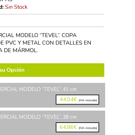
d:
Sin Stock
CIAL MODELO “TEVEL”. COPA
E PVC Y METAL CON DETALLES EN
A DE MÁRMOL.
su Opción
RCIAL MODELO “TEVEL”, 41 cm
44,04€
(IVA incluido)
RCIAL MODELO “TEVEL”, 38 cm
64,86€
(IVA incluido)