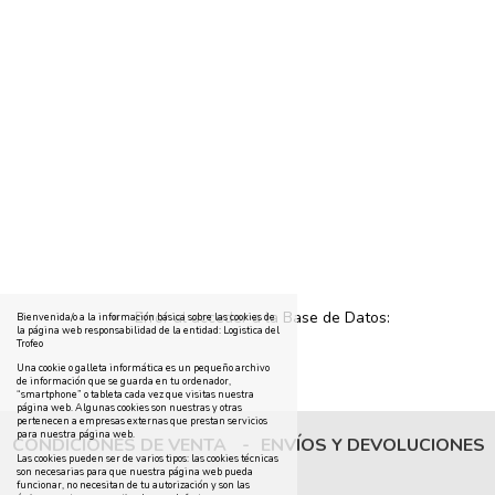
Error al acceder a la Base de Datos:
Bienvenida/o a la información básica sobre las cookies de
la página web responsabilidad de la entidad: Logistica del
Trofeo
Una cookie o galleta informática es un pequeño archivo
de información que se guarda en tu ordenador,
“smartphone” o tableta cada vez que visitas nuestra
página web. Algunas cookies son nuestras y otras
pertenecen a empresas externas que prestan servicios
para nuestra página web.
CONDICIONES DE VENTA
-
ENVÍOS Y DEVOLUCIONES
Las cookies pueden ser de varios tipos: las cookies técnicas
son necesarias para que nuestra página web pueda
funcionar, no necesitan de tu autorización y son las