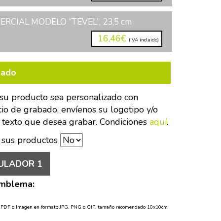
RCIAL MODELO “TEVEL”, 23,5 cm
16,46€
(IVA incluido)
bado
su producto sea personalizado con
cio de grabado, envíenos su logotipo y/o
 texto que desea grabar. Condiciones
aquí
.
 sus productos
ULADOR 1
Emblema:
o PDF o Imagen en formato JPG, PNG o GIF, tamaño recomendado 10x10cm