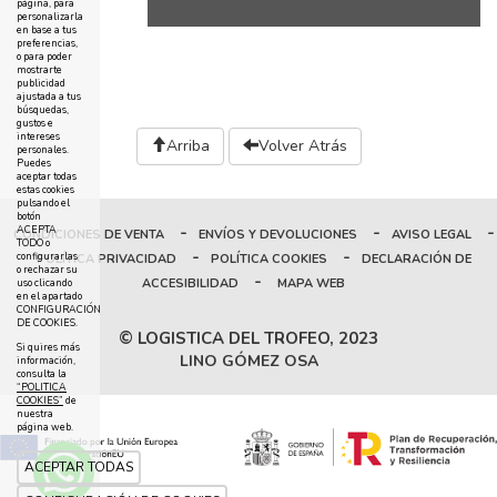
página, para
personalizarla
en base a tus
preferencias,
o para poder
mostrarte
publicidad
ajustada a tus
búsquedas,
gustos e
intereses
Arriba
Volver Atrás
personales.
Puedes
aceptar todas
estas cookies
pulsando el
botón
-
-
-
ACEPTA
CONDICIONES DE VENTA
ENVÍOS Y DEVOLUCIONES
AVISO LEGAL
TODO o
-
-
configurarlas
POLÍTICA PRIVACIDAD
POLÍTICA COOKIES
DECLARACIÓN DE
o rechazar su
-
ACCESIBILIDAD
MAPA WEB
uso clicando
en el apartado
CONFIGURACIÓN
DE COOKIES.
© LOGISTICA DEL TROFEO, 2023
Si quires más
LINO GÓMEZ OSA
información,
consulta la
“POLITICA
COOKIES”
de
nuestra
página web.
ACEPTAR TODAS