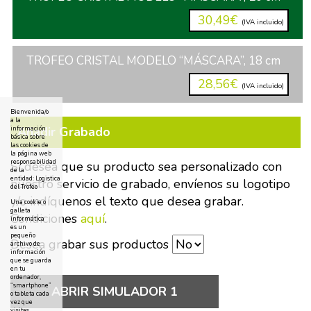
30,49€
(IVA incluido)
TROFEO CRISTAL MODELO “MÁSCARA”, 18 cm
28,56€
(IVA incluido)
Bienvenida/o
a la
Añadir Grabado
información
básica sobre
las cookies de
la página web
responsabilidad
Si desea que su producto sea personalizado con
de la
entidad: Logistica
nuestro servicio de grabado, envíenos su logotipo
del Trofeo
y/o indíquenos el texto que desea grabar.
Una cookie o
galleta
Condiciones
aquí
.
informática
es un
pequeño
Desea grabar sus productos
archivo de
información
que se guarda
en tu
ordenador,
“smartphone”
ABRIR SIMULADOR 1
o tableta cada
vez que
visitas