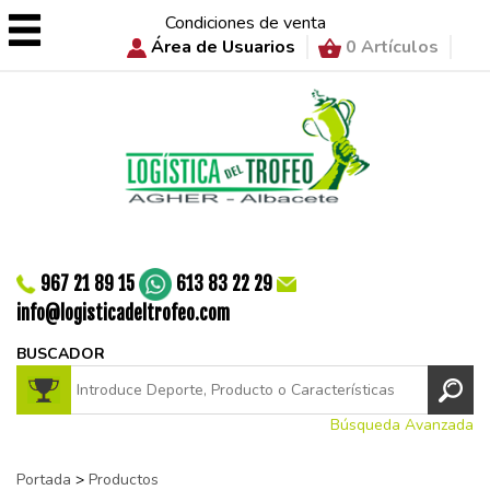
Condiciones de venta
Área de Usuarios
0 Artículos
967 21 89 15
613 83 22 29
info@logisticadeltrofeo.com
BUSCADOR
Búsqueda Avanzada
Portada
>
Productos