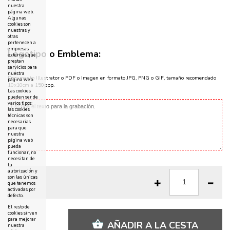
nuestra
página web.
Algunas
cookies son
nuestras y
otras
pertenecen a
empresas
Logotipo o Emblema:
externas que
prestan
servicios para
nuestra
Documento Illustrator o PDF o Imagen en formato JPG, PNG o GIF, tamaño recomendado
página web.
10x10cm a 150ppp.
Las cookies
pueden ser de
varios tipos:
las cookies
técnicas son
necesarias
para que
nuestra
página web
pueda
funcionar, no
necesitan de
tu
autorización y
son las únicas
que tenemos
activadas por
defecto.
El resto de
cookies sirven
para mejorar
AÑADIR A LA CESTA
nuestra