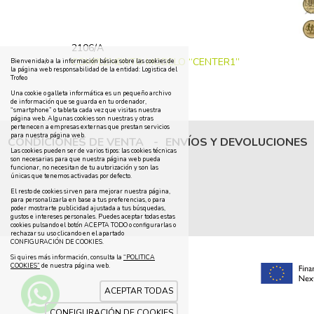
2106/A
COMPLEMENTO MODELO “CENTER1”
Bienvenida/o a la información básica sobre las cookies de
la página web responsabilidad de la entidad: Logistica del
Trofeo
Una cookie o galleta informática es un pequeño archivo
de información que se guarda en tu ordenador,
“smartphone” o tableta cada vez que visitas nuestra
página web. Algunas cookies son nuestras y otras
pertenecen a empresas externas que prestan servicios
para nuestra página web.
CONDICIONES DE VENTA
-
ENVÍOS Y DEVOLUCIONES
Las cookies pueden ser de varios tipos: las cookies técnicas
son necesarias para que nuestra página web pueda
funcionar, no necesitan de tu autorización y son las
únicas que tenemos activadas por defecto.
El resto de cookies sirven para mejorar nuestra página,
para personalizarla en base a tus preferencias, o para
poder mostrarte publicidad ajustada a tus búsquedas,
gustos e intereses personales. Puedes aceptar todas estas
cookies pulsando el botón ACEPTA TODO o configurarlas o
rechazar su uso clicando en el apartado
CONFIGURACIÓN DE COOKIES.
Si quires más información, consulta la
“POLITICA
COOKIES”
de nuestra página web.
ACEPTAR TODAS
CONFIGURACIÓN DE COOKIES