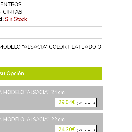
CENTROS
, CINTAS
d:
Sin Stock
MODELO “ALSACIA” COLOR PLATEADO O
su Opción
 MODELO “ALSACIA”, 24 cm
29,04€
(IVA incluido)
 MODELO “ALSACIA”, 22 cm
24,20€
(IVA incluido)