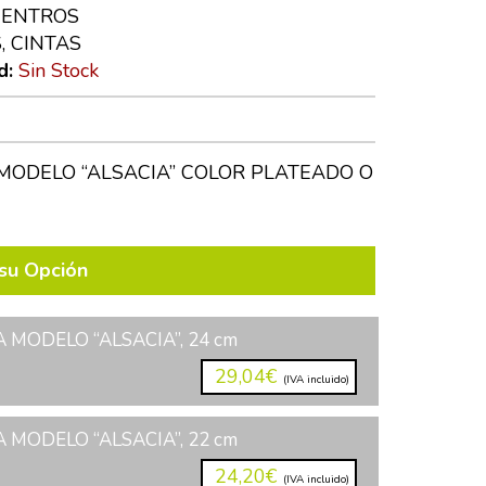
CENTROS
, CINTAS
d:
Sin Stock
MODELO “ALSACIA” COLOR PLATEADO O
su Opción
 MODELO “ALSACIA”, 24 cm
29,04€
(IVA incluido)
 MODELO “ALSACIA”, 22 cm
24,20€
(IVA incluido)