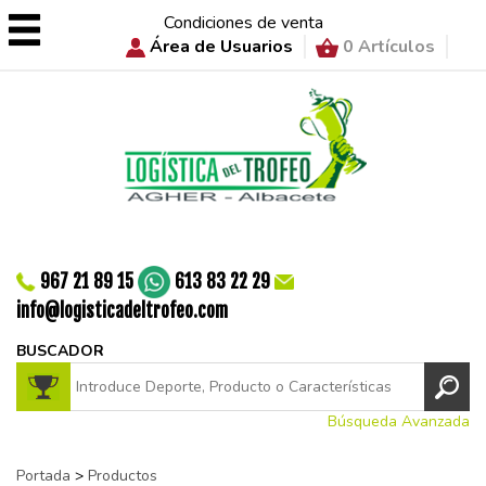
Condiciones de venta
Área de Usuarios
0 Artículos
967 21 89 15
613 83 22 29
info@logisticadeltrofeo.com
BUSCADOR
Búsqueda Avanzada
Portada
>
Productos