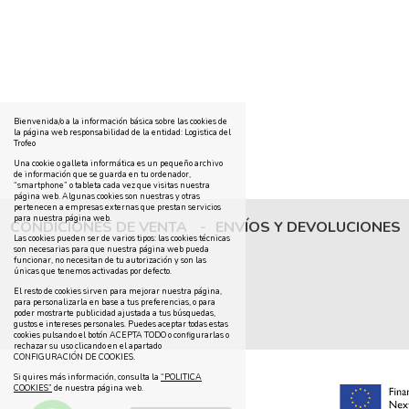
Bienvenida/o a la información básica sobre las cookies de
la página web responsabilidad de la entidad: Logistica del
Trofeo
Una cookie o galleta informática es un pequeño archivo
de información que se guarda en tu ordenador,
“smartphone” o tableta cada vez que visitas nuestra
página web. Algunas cookies son nuestras y otras
pertenecen a empresas externas que prestan servicios
para nuestra página web.
CONDICIONES DE VENTA
-
ENVÍOS Y DEVOLUCIONES
Las cookies pueden ser de varios tipos: las cookies técnicas
son necesarias para que nuestra página web pueda
funcionar, no necesitan de tu autorización y son las
únicas que tenemos activadas por defecto.
El resto de cookies sirven para mejorar nuestra página,
para personalizarla en base a tus preferencias, o para
poder mostrarte publicidad ajustada a tus búsquedas,
gustos e intereses personales. Puedes aceptar todas estas
cookies pulsando el botón ACEPTA TODO o configurarlas o
rechazar su uso clicando en el apartado
CONFIGURACIÓN DE COOKIES.
Si quires más información, consulta la
“POLITICA
COOKIES”
de nuestra página web.