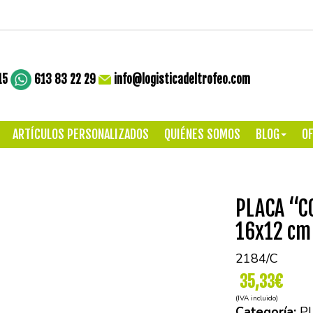
15
613 83 22 29
info@logisticadeltrofeo.com
ARTÍCULOS PERSONALIZADOS
QUIÉNES SOMOS
BLOG
OF
PLACA “C
16x12 cm
2184/C
35,33€
(IVA incluido)
Categoría:
P