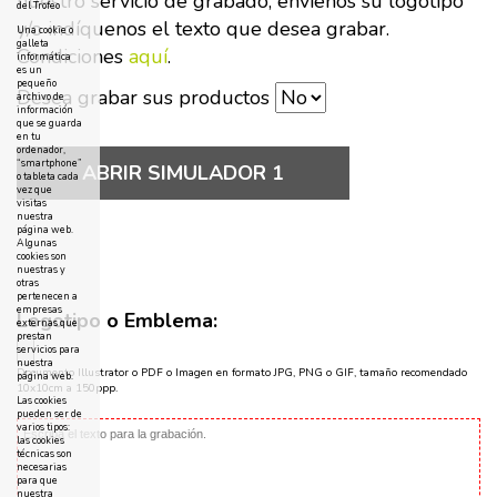
nuestro servicio de grabado, envíenos su logotipo
del Trofeo
y/o indíquenos el texto que desea grabar.
Una cookie o
galleta
Condiciones
aquí
.
informática
es un
pequeño
Desea grabar sus productos
archivo de
información
que se guarda
en tu
ordenador,
“smartphone”
ABRIR SIMULADOR 1
o tableta cada
vez que
visitas
nuestra
página web.
Algunas
cookies son
nuestras y
otras
pertenecen a
empresas
Logotipo o Emblema:
externas que
prestan
servicios para
nuestra
Documento Illustrator o PDF o Imagen en formato JPG, PNG o GIF, tamaño recomendado
página web.
10x10cm a 150ppp.
Las cookies
pueden ser de
varios tipos:
las cookies
técnicas son
necesarias
para que
nuestra