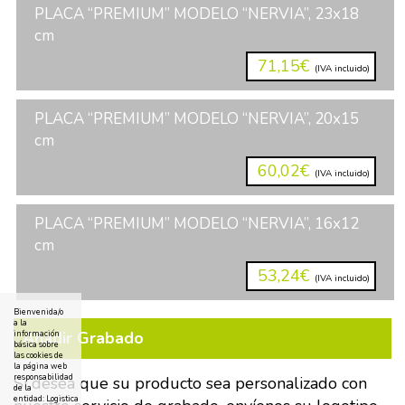
PLACA “PREMIUM” MODELO “NERVIA”, 23x18
cm
71,15€
(IVA incluido)
PLACA “PREMIUM” MODELO “NERVIA”, 20x15
cm
60,02€
(IVA incluido)
PLACA “PREMIUM” MODELO “NERVIA”, 16x12
cm
53,24€
(IVA incluido)
Bienvenida/o
a la
Añadir Grabado
información
básica sobre
las cookies de
la página web
responsabilidad
Si desea que su producto sea personalizado con
de la
entidad: Logistica