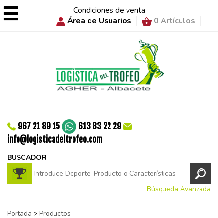
Condiciones de venta
Área de Usuarios
0 Artículos
967 21 89 15
613 83 22 29
info@logisticadeltrofeo.com
BUSCADOR
Búsqueda Avanzada
Portada
>
Productos