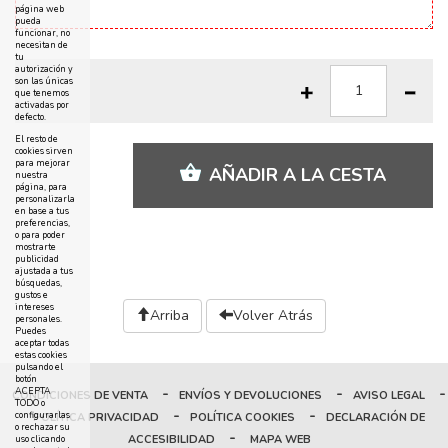
página web
pueda
funcionar, no
necesitan de
tu
autorización y
son las únicas
que tenemos
activadas por
defecto.
El resto de
cookies sirven
para mejorar
AÑADIR A LA CESTA
nuestra
página, para
personalizarla
en base a tus
preferencias,
o para poder
mostrarte
publicidad
ajustada a tus
búsquedas,
gustos e
intereses
Arriba
Volver Atrás
personales.
Puedes
aceptar todas
estas cookies
pulsando el
botón
-
-
-
ACEPTA
CONDICIONES DE VENTA
ENVÍOS Y DEVOLUCIONES
AVISO LEGAL
TODO o
-
-
configurarlas
POLÍTICA PRIVACIDAD
POLÍTICA COOKIES
DECLARACIÓN DE
o rechazar su
-
ACCESIBILIDAD
MAPA WEB
uso clicando