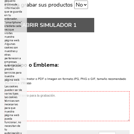
pequeño
Desea grabar sus productos
archivo de
información
que se guarda
en tu
ordenador,
“smartphone”
ABRIR SIMULADOR 1
o tableta cada
vez que
visitas
nuestra
página web.
Algunas
cookies son
nuestras y
otras
pertenecen a
empresas
Logotipo o Emblema:
externas que
prestan
servicios para
nuestra
Documento Illustrator o PDF o Imagen en formato JPG, PNG o GIF, tamaño recomendado
página web.
10x10cm a 150ppp.
Las cookies
pueden ser de
varios tipos:
las cookies
técnicas son
necesarias
para que
nuestra
página web
pueda
funcionar, no
necesitan de
tu
autorización y