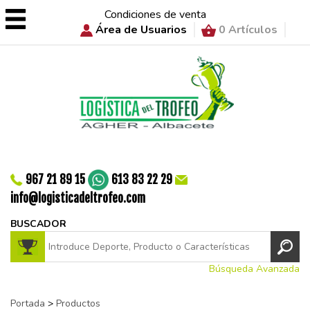
Condiciones de venta
Área de Usuarios
0 Artículos
967 21 89 15
613 83 22 29
info@logisticadeltrofeo.com
BUSCADOR
Búsqueda Avanzada
Portada
>
Productos