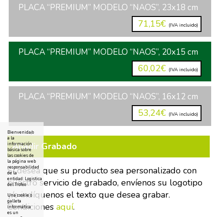
PLACA “PREMIUM” MODELO “NAOS”, 23x18 cm
71,15€
(IVA incluido)
PLACA “PREMIUM” MODELO “NAOS”, 20x15 cm
60,02€
(IVA incluido)
PLACA “PREMIUM” MODELO “NAOS”, 16x12 cm
53,24€
(IVA incluido)
Bienvenida/o
a la
Añadir Grabado
información
básica sobre
las cookies de
la página web
responsabilidad
Si desea que su producto sea personalizado con
de la
entidad: Logistica
nuestro servicio de grabado, envíenos su logotipo
del Trofeo
y/o indíquenos el texto que desea grabar.
Una cookie o
galleta
Condiciones
aquí
.
informática
es un