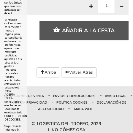
son las únicas
que tenemos
activadas por
defecto.
El resto de
cookies sirven
para mejorar
AÑADIR A LA CESTA
nuestra
página, para
personalizarla
en base a tus
preferencias,
o para poder
mostrarte
publicidad
ajustada a tus
búsquedas,
gustos e
intereses
Arriba
Volver Atrás
personales.
Puedes
aceptar todas
estas cookies
pulsando el
botón
-
-
-
ACEPTA
CONDICIONES DE VENTA
ENVÍOS Y DEVOLUCIONES
AVISO LEGAL
TODO o
-
-
configurarlas
POLÍTICA PRIVACIDAD
POLÍTICA COOKIES
DECLARACIÓN DE
o rechazar su
-
ACCESIBILIDAD
MAPA WEB
uso clicando
en el apartado
CONFIGURACIÓN
DE COOKIES.
© LOGISTICA DEL TROFEO, 2023
Si quires más
LINO GÓMEZ OSA
información,