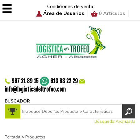
Condiciones de venta
Área de Usuarios
0 Artículos
967 21 89 15
613 83 22 29
info@logisticadeltrofeo.com
BUSCADOR
Búsqueda Avanzada
Portada
>
Productos