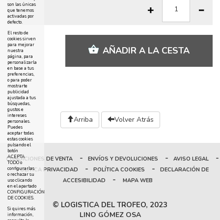
son las únicas
que tenemos
activadas por
defecto.
El resto de
cookies sirven
para mejorar
AÑADIR A LA CESTA
nuestra
página, para
personalizarla
en base a tus
preferencias,
o para poder
mostrarte
publicidad
ajustada a tus
búsquedas,
gustos e
intereses
Arriba
Volver Atrás
personales.
Puedes
aceptar todas
estas cookies
pulsando el
botón
-
-
-
ACEPTA
CONDICIONES DE VENTA
ENVÍOS Y DEVOLUCIONES
AVISO LEGAL
TODO o
-
-
configurarlas
POLÍTICA PRIVACIDAD
POLÍTICA COOKIES
DECLARACIÓN DE
o rechazar su
-
ACCESIBILIDAD
MAPA WEB
uso clicando
en el apartado
CONFIGURACIÓN
DE COOKIES.
© LOGISTICA DEL TROFEO, 2023
Si quires más
LINO GÓMEZ OSA
información,