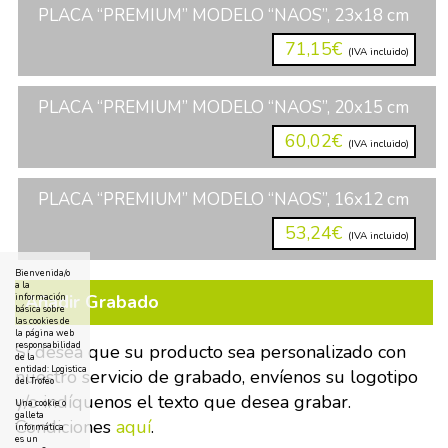
PLACA “PREMIUM” MODELO “NAOS”, 23x18 cm
71,15€
(IVA incluido)
PLACA “PREMIUM” MODELO “NAOS”, 20x15 cm
60,02€
(IVA incluido)
PLACA “PREMIUM” MODELO “NAOS”, 16x12 cm
53,24€
(IVA incluido)
Bienvenida/o
a la
Añadir Grabado
información
básica sobre
las cookies de
la página web
responsabilidad
Si desea que su producto sea personalizado con
de la
entidad: Logistica
nuestro servicio de grabado, envíenos su logotipo
del Trofeo
y/o indíquenos el texto que desea grabar.
Una cookie o
galleta
Condiciones
aquí
.
informática
es un