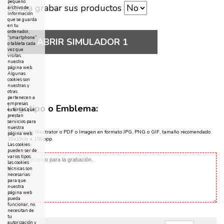
pequeño
Desea grabar sus productos
archivo de
información
que se guarda
en tu
ordenador,
“smartphone”
ABRIR SIMULADOR 1
o tableta cada
vez que
visitas
nuestra
página web.
Algunas
cookies son
nuestras y
otras
pertenecen a
empresas
Logotipo o Emblema:
externas que
prestan
servicios para
nuestra
Documento Illustrator o PDF o Imagen en formato JPG, PNG o GIF, tamaño recomendado
página web.
10x10cm a 150ppp.
Las cookies
pueden ser de
varios tipos:
las cookies
técnicas son
necesarias
para que
nuestra
página web
pueda
funcionar, no
necesitan de
tu
autorización y