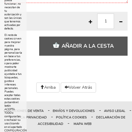
pueda
funcionar, no
necesitan de
tu
autorización y
son las únicas
que tenemos
activadas por
defecto.
El resto de
cookies sirven
para mejorar
AÑADIR A LA CESTA
nuestra
página, para
personalizarla
en base a tus
preferencias,
o para poder
mostrarte
publicidad
ajustada a tus
búsquedas,
gustos e
intereses
Arriba
Volver Atrás
personales.
Puedes
aceptar todas
estas cookies
pulsando el
botón
-
-
-
ACEPTA
CONDICIONES DE VENTA
ENVÍOS Y DEVOLUCIONES
AVISO LEGAL
TODO o
-
-
configurarlas
POLÍTICA PRIVACIDAD
POLÍTICA COOKIES
DECLARACIÓN DE
o rechazar su
-
ACCESIBILIDAD
MAPA WEB
uso clicando
en el apartado
CONFIGURACIÓN