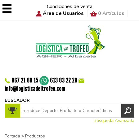
Condiciones de venta
Área de Usuarios
0 Artículos
967 21 89 15
613 83 22 29
info@logisticadeltrofeo.com
BUSCADOR
Búsqueda Avanzada
Portada
>
Productos