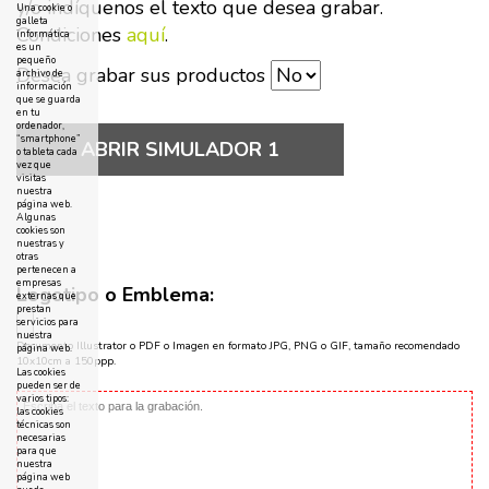
y/o indíquenos el texto que desea grabar.
Una cookie o
galleta
Condiciones
aquí
.
informática
es un
pequeño
Desea grabar sus productos
archivo de
información
que se guarda
en tu
ordenador,
“smartphone”
ABRIR SIMULADOR 1
o tableta cada
vez que
visitas
nuestra
página web.
Algunas
cookies son
nuestras y
otras
pertenecen a
empresas
Logotipo o Emblema:
externas que
prestan
servicios para
nuestra
Documento Illustrator o PDF o Imagen en formato JPG, PNG o GIF, tamaño recomendado
página web.
10x10cm a 150ppp.
Las cookies
pueden ser de
varios tipos:
las cookies
técnicas son
necesarias
para que
nuestra
página web