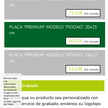
cm
71,15€
(IVA incluido)
PLACA “PREMIUM” MODELO “PIODAO”, 20x15
cm
60,02€
(IVA incluido)
PLACA “PREMIUM” MODELO “PIODAO”, 16x12
cm
53,24€
(IVA incluido)
Bienvenida/o
a la
Añadir Grabado
información
básica sobre
las cookies de
la página web
responsabilidad
Si desea que su producto sea personalizado con
de la
entidad: Logistica
nuestro servicio de grabado, envíenos su logotipo
del Trofeo