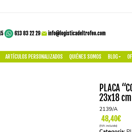
15
613 83 22 29
info@logisticadeltrofeo.com
ARTÍCULOS PERSONALIZADOS
QUIÉNES SOMOS
BLOG
OF
PLACA “C
23x18 cm
2139/A
48,40€
(IVA incluido)
Categoría:
P