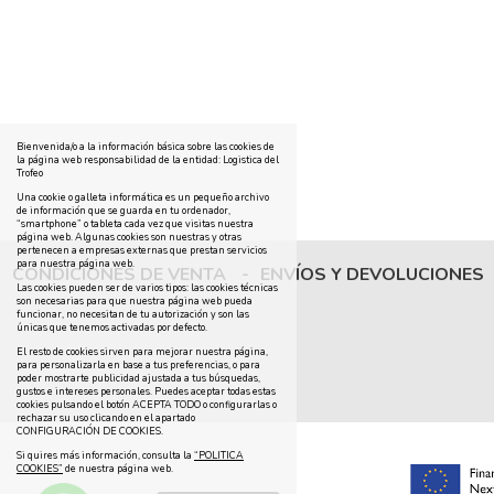
Bienvenida/o a la información básica sobre las cookies de
la página web responsabilidad de la entidad: Logistica del
Trofeo
Una cookie o galleta informática es un pequeño archivo
de información que se guarda en tu ordenador,
“smartphone” o tableta cada vez que visitas nuestra
página web. Algunas cookies son nuestras y otras
pertenecen a empresas externas que prestan servicios
para nuestra página web.
CONDICIONES DE VENTA
-
ENVÍOS Y DEVOLUCIONES
Las cookies pueden ser de varios tipos: las cookies técnicas
son necesarias para que nuestra página web pueda
funcionar, no necesitan de tu autorización y son las
únicas que tenemos activadas por defecto.
El resto de cookies sirven para mejorar nuestra página,
para personalizarla en base a tus preferencias, o para
poder mostrarte publicidad ajustada a tus búsquedas,
gustos e intereses personales. Puedes aceptar todas estas
cookies pulsando el botón ACEPTA TODO o configurarlas o
rechazar su uso clicando en el apartado
CONFIGURACIÓN DE COOKIES.
Si quires más información, consulta la
“POLITICA
COOKIES”
de nuestra página web.