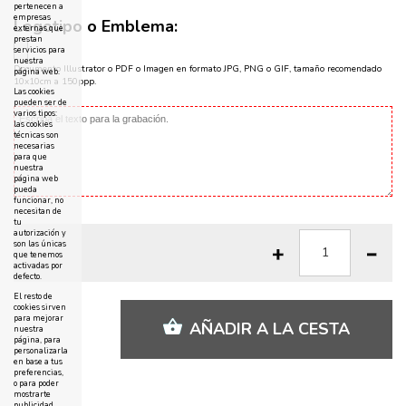
pertenecen a
empresas
Logotipo o Emblema:
externas que
prestan
servicios para
nuestra
Documento Illustrator o PDF o Imagen en formato JPG, PNG o GIF, tamaño recomendado
página web.
10x10cm a 150ppp.
Las cookies
pueden ser de
varios tipos:
las cookies
técnicas son
necesarias
para que
nuestra
página web
pueda
funcionar, no
necesitan de
tu
autorización y
son las únicas
que tenemos
activadas por
defecto.
El resto de
cookies sirven
para mejorar
AÑADIR A LA CESTA
nuestra
página, para
personalizarla
en base a tus
preferencias,
o para poder
mostrarte
publicidad