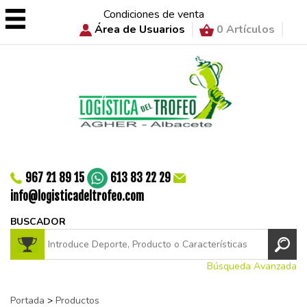
Condiciones de venta
Área de Usuarios
0 Artículos
967 21 89 15
613 83 22 29
info@logisticadeltrofeo.com
BUSCADOR
Búsqueda Avanzada
Portada
>
Productos