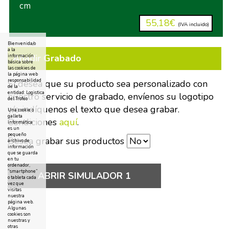
cm
55,18€
(IVA incluido)
Bienvenida/o
a la
Añadir Grabado
información
básica sobre
las cookies de
la página web
responsabilidad
Si desea que su producto sea personalizado con
de la
entidad: Logistica
nuestro servicio de grabado, envíenos su logotipo
del Trofeo
y/o indíquenos el texto que desea grabar.
Una cookie o
galleta
Condiciones
aquí
.
informática
es un
pequeño
Desea grabar sus productos
archivo de
información
que se guarda
en tu
ordenador,
“smartphone”
ABRIR SIMULADOR 1
o tableta cada
vez que
visitas
nuestra
página web.
Algunas
cookies son
nuestras y
otras