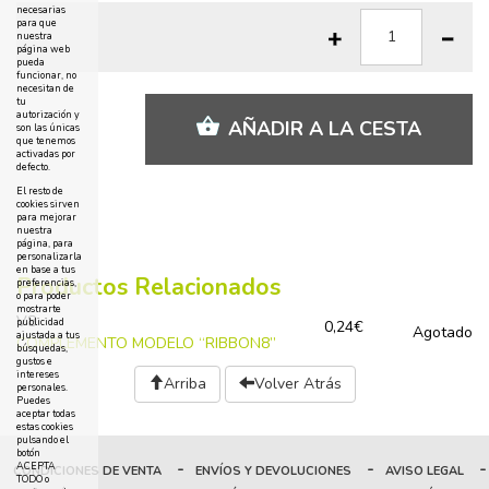
necesarias
para que
nuestra
página web
pueda
funcionar, no
necesitan de
tu
autorización y
AÑADIR A LA CESTA
son las únicas
que tenemos
activadas por
defecto.
El resto de
cookies sirven
para mejorar
nuestra
página, para
personalizarla
en base a tus
Productos Relacionados
preferencias,
o para poder
mostrarte
V8
publicidad
0,24€
Agotado
ajustada a tus
COMPLEMENTO MODELO “RIBBON8”
búsquedas,
gustos e
intereses
Arriba
Volver Atrás
personales.
Puedes
aceptar todas
estas cookies
pulsando el
botón
-
-
-
ACEPTA
CONDICIONES DE VENTA
ENVÍOS Y DEVOLUCIONES
AVISO LEGAL
TODO o