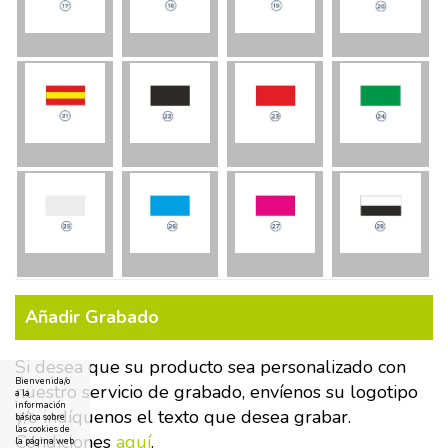
Añadir Grabado
Si desea que su producto sea personalizado con
Bienvenida/o
nuestro servicio de grabado, envíenos su logotipo
a la
información
y/o indíquenos el texto que desea grabar.
básica sobre
las cookies de
Condiciones
aquí
.
la página web