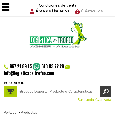
Condiciones de venta
Área de Usuarios
0 Artículos
967 21 89 15
613 83 22 29
info@logisticadeltrofeo.com
BUSCADOR
Búsqueda Avanzada
Portada
>
Productos