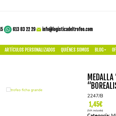
15
613 83 22 29
info@logisticadeltrofeo.com
ARTÍCULOS PERSONALIZADOS
QUIÉNES SOMOS
BLOG
OF
MEDALLA 
“BOREALIS
2247/B
1,45€
(IVA incluido)
Categoría:
M