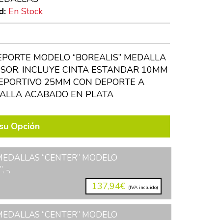
d:
En Stock
PORTE MODELO “BOREALIS” MEDALLA
ESOR. INCLUYE CINTA ESTANDAR 10MM
EPORTIVO 25MM CON DEPORTE A
DALLA ACABADO EN PLATA
su Opción
 MEDALLAS “CENTER” MODELO
 -,
137,94€
(IVA incluido)
 MEDALLAS “CENTER” MODELO