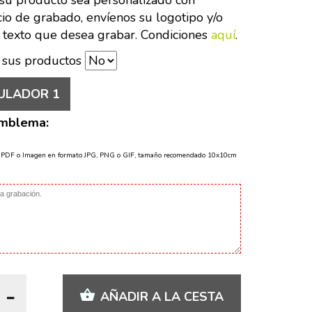
su producto sea personalizado con
cio de grabado, envíenos su logotipo y/o
 texto que desea grabar. Condiciones
aquí
.
 sus productos
ULADOR 1
Emblema:
o PDF o Imagen en formato JPG, PNG o GIF, tamaño recomendado 10x10cm
AÑADIR A LA CESTA