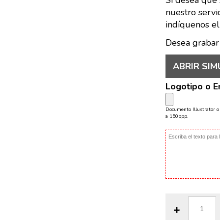
Si desea que 
nuestro servi
indíquenos el
Desea grabar
ABRIR SIM
Logotipo o 
Documento Illustrator 
a 150ppp.