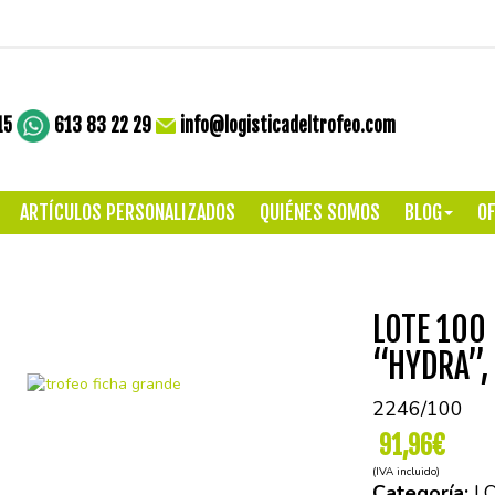
15
613 83 22 29
info@logisticadeltrofeo.com
ARTÍCULOS PERSONALIZADOS
QUIÉNES SOMOS
BLOG
OF
LOTE 100
“HYDRA”,
2246/100
91,96€
(IVA incluido)
Categoría:
L