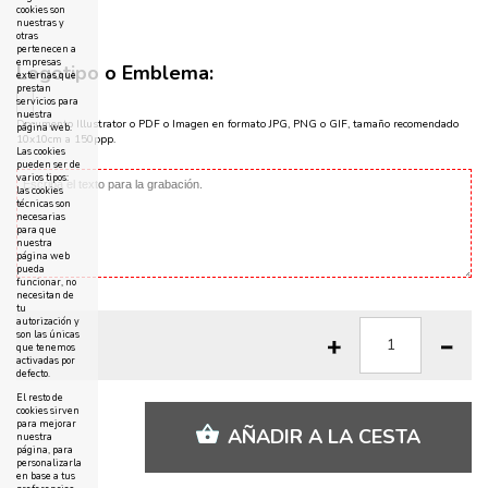
cookies son
nuestras y
otras
pertenecen a
empresas
Logotipo o Emblema:
externas que
prestan
servicios para
nuestra
Documento Illustrator o PDF o Imagen en formato JPG, PNG o GIF, tamaño recomendado
página web.
10x10cm a 150ppp.
Las cookies
pueden ser de
varios tipos:
las cookies
técnicas son
necesarias
para que
nuestra
página web
pueda
funcionar, no
necesitan de
tu
autorización y
son las únicas
que tenemos
activadas por
defecto.
El resto de
cookies sirven
para mejorar
AÑADIR A LA CESTA
nuestra
página, para
personalizarla
en base a tus