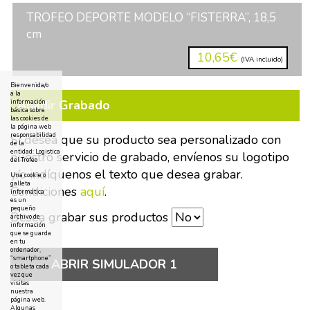
TROFEO DEPORTE MODELO “FISTERRA”, 18,5
cm
10,65€
(IVA incluido)
Bienvenida/o
a la
Añadir Grabado
información
básica sobre
las cookies de
la página web
responsabilidad
Si desea que su producto sea personalizado con
de la
entidad: Logistica
nuestro servicio de grabado, envíenos su logotipo
del Trofeo
y/o indíquenos el texto que desea grabar.
Una cookie o
galleta
Condiciones
aquí
.
informática
es un
pequeño
Desea grabar sus productos
archivo de
información
que se guarda
en tu
ordenador,
“smartphone”
ABRIR SIMULADOR 1
o tableta cada
vez que
visitas
nuestra
página web.
Algunas