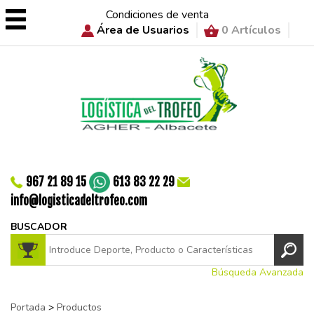
Condiciones de venta
Área de Usuarios
0 Artículos
967 21 89 15
613 83 22 29
info@logisticadeltrofeo.com
BUSCADOR
Búsqueda Avanzada
Portada
>
Productos