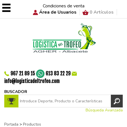
Condiciones de venta
Área de Usuarios
0 Artículos
967 21 89 15
613 83 22 29
info@logisticadeltrofeo.com
BUSCADOR
Búsqueda Avanzada
Portada
>
Productos