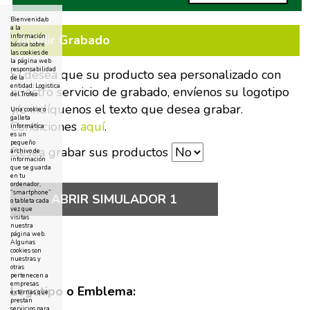
Bienvenida/o
a la
Añadir Grabado
información
básica sobre
las cookies de
la página web
responsabilidad
Si desea que su producto sea personalizado con
de la
entidad: Logistica
nuestro servicio de grabado, envíenos su logotipo
del Trofeo
y/o indíquenos el texto que desea grabar.
Una cookie o
galleta
Condiciones
aquí
.
informática
es un
pequeño
Desea grabar sus productos
archivo de
información
que se guarda
en tu
ordenador,
“smartphone”
ABRIR SIMULADOR 1
o tableta cada
vez que
visitas
nuestra
página web.
Algunas
cookies son
nuestras y
otras
pertenecen a
empresas
Logotipo o Emblema:
externas que
prestan
servicios para