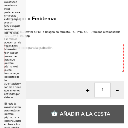
cookies son
nuestras y
otras
pertenecen a
empresas
Logotipo o Emblema:
externas que
prestan
servicios para
nuestra
Documento Illustrator o PDF o Imagen en formato JPG, PNG o GIF, tamaño recomendado
página web.
10x10cm a 150ppp.
Las cookies
pueden ser de
varios tipos:
las cookies
técnicas son
necesarias
para que
nuestra
página web
pueda
funcionar, no
necesitan de
tu
autorización y
son las únicas
que tenemos
activadas por
defecto.
El resto de
cookies sirven
para mejorar
AÑADIR A LA CESTA
nuestra
página, para
personalizarla
en base a tus
preferencias,