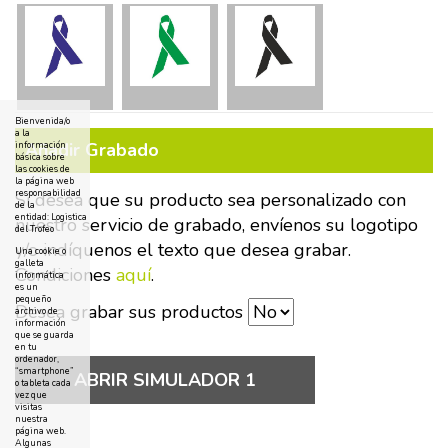
Bienvenida/o
a la
Añadir Grabado
información
básica sobre
las cookies de
la página web
responsabilidad
Si desea que su producto sea personalizado con
de la
entidad: Logistica
nuestro servicio de grabado, envíenos su logotipo
del Trofeo
y/o indíquenos el texto que desea grabar.
Una cookie o
galleta
Condiciones
aquí
.
informática
es un
pequeño
Desea grabar sus productos
archivo de
información
que se guarda
en tu
ordenador,
“smartphone”
ABRIR SIMULADOR 1
o tableta cada
vez que
visitas
nuestra
página web.
Algunas