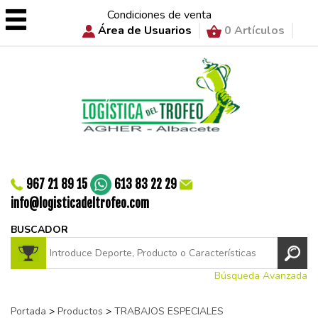
Condiciones de venta
Área de Usuarios
0 Artículos
967 21 89 15
613 83 22 29
info@logisticadeltrofeo.com
BUSCADOR
Búsqueda Avanzada
Portada
>
Productos
>
TRABAJOS ESPECIALES