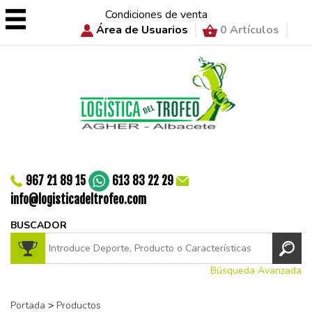
Condiciones de venta
Área de Usuarios
0 Artículos
967 21 89 15
613 83 22 29
info@logisticadeltrofeo.com
BUSCADOR
Búsqueda Avanzada
Portada
>
Productos