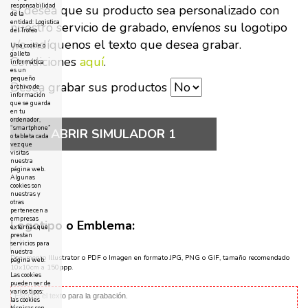
responsabilidad
Si desea que su producto sea personalizado con
de la
entidad: Logistica
nuestro servicio de grabado, envíenos su logotipo
del Trofeo
y/o indíquenos el texto que desea grabar.
Una cookie o
galleta
Condiciones
aquí
.
informática
es un
pequeño
Desea grabar sus productos
archivo de
información
que se guarda
en tu
ordenador,
“smartphone”
ABRIR SIMULADOR 1
o tableta cada
vez que
visitas
nuestra
página web.
Algunas
cookies son
nuestras y
otras
pertenecen a
empresas
Logotipo o Emblema:
externas que
prestan
servicios para
nuestra
Documento Illustrator o PDF o Imagen en formato JPG, PNG o GIF, tamaño recomendado
página web.
10x10cm a 150ppp.
Las cookies
pueden ser de
varios tipos:
las cookies