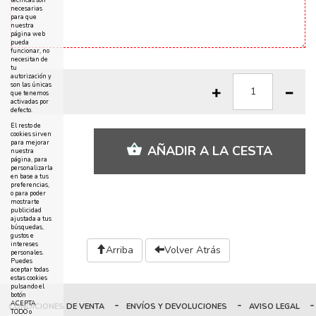
técnicas son
necesarias
para que
nuestra
página web
pueda
funcionar, no
necesitan de
tu
autorización y
son las únicas
que tenemos
activadas por
defecto.
El resto de
cookies sirven
para mejorar
AÑADIR A LA CESTA
nuestra
página, para
personalizarla
en base a tus
preferencias,
o para poder
mostrarte
publicidad
ajustada a tus
búsquedas,
gustos e
intereses
Arriba
Volver Atrás
personales.
Puedes
aceptar todas
estas cookies
pulsando el
botón
-
-
-
ACEPTA
CONDICIONES DE VENTA
ENVÍOS Y DEVOLUCIONES
AVISO LEGAL
TODO o