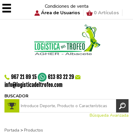
Condiciones de venta
Área de Usuarios
0 Artículos
967 21 89 15
613 83 22 29
info@logisticadeltrofeo.com
BUSCADOR
Búsqueda Avanzada
Portada
>
Productos