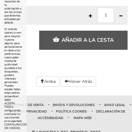
necesitan de
tu
autorización y
son las únicas
que tenemos
activadas por
defecto.
El resto de
cookies sirven
para mejorar
AÑADIR A LA CESTA
nuestra
página, para
personalizarla
en base a tus
preferencias,
o para poder
mostrarte
publicidad
ajustada a tus
búsquedas,
gustos e
intereses
Arriba
Volver Atrás
personales.
Puedes
aceptar todas
estas cookies
pulsando el
botón
-
-
-
ACEPTA
CONDICIONES DE VENTA
ENVÍOS Y DEVOLUCIONES
AVISO LEGAL
TODO o
-
-
configurarlas
POLÍTICA PRIVACIDAD
POLÍTICA COOKIES
DECLARACIÓN DE
o rechazar su
-
ACCESIBILIDAD
MAPA WEB
uso clicando
en el apartado
CONFIGURACIÓN
DE COOKIES.