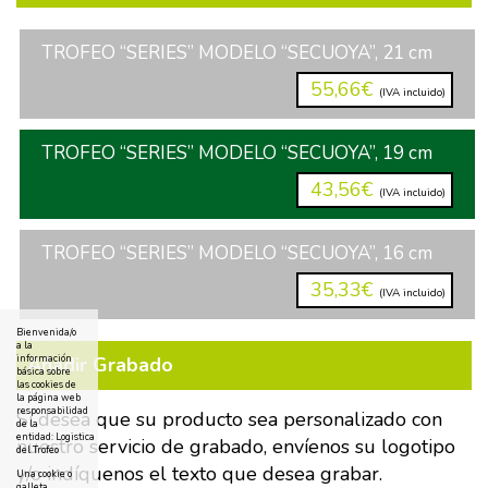
TROFEO “SERIES” MODELO “SECUOYA”, 21 cm
55,66€
(IVA incluido)
TROFEO “SERIES” MODELO “SECUOYA”, 19 cm
43,56€
(IVA incluido)
TROFEO “SERIES” MODELO “SECUOYA”, 16 cm
35,33€
(IVA incluido)
Bienvenida/o
a la
Añadir Grabado
información
básica sobre
las cookies de
la página web
responsabilidad
Si desea que su producto sea personalizado con
de la
entidad: Logistica
nuestro servicio de grabado, envíenos su logotipo
del Trofeo
y/o indíquenos el texto que desea grabar.
Una cookie o
galleta