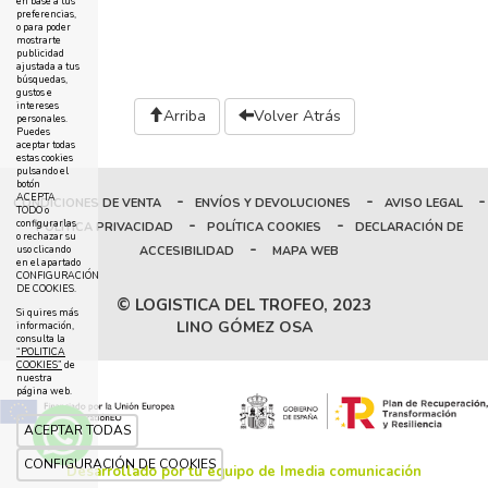
en base a tus
preferencias,
o para poder
mostrarte
publicidad
ajustada a tus
búsquedas,
gustos e
intereses
Arriba
Volver Atrás
personales.
Puedes
aceptar todas
estas cookies
pulsando el
botón
-
-
-
ACEPTA
CONDICIONES DE VENTA
ENVÍOS Y DEVOLUCIONES
AVISO LEGAL
TODO o
-
-
configurarlas
POLÍTICA PRIVACIDAD
POLÍTICA COOKIES
DECLARACIÓN DE
o rechazar su
-
ACCESIBILIDAD
MAPA WEB
uso clicando
en el apartado
CONFIGURACIÓN
DE COOKIES.
© LOGISTICA DEL TROFEO, 2023
Si quires más
LINO GÓMEZ OSA
información,
consulta la
“POLITICA
COOKIES”
de
nuestra
página web.
ACEPTAR TODAS
CONFIGURACIÓN DE COOKIES
Desarrollado por tu equipo de Imedia comunicación