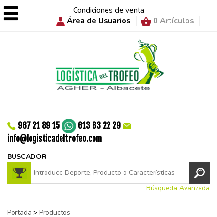
Condiciones de venta
Área de Usuarios
0 Artículos
967 21 89 15
613 83 22 29
info@logisticadeltrofeo.com
BUSCADOR
Búsqueda Avanzada
Portada
>
Productos