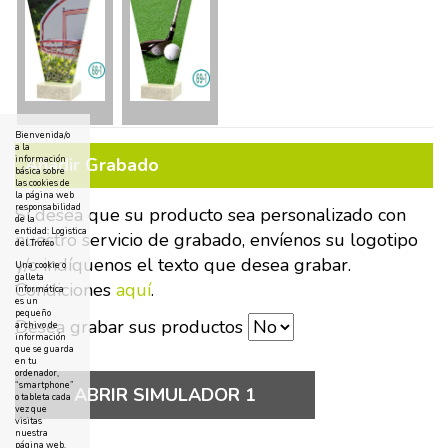
Bienvenida/o
a la
Añadir Grabado
información
básica sobre
las cookies de
la página web
responsabilidad
Si desea que su producto sea personalizado con
de la
entidad: Logistica
nuestro servicio de grabado, envíenos su logotipo
del Trofeo
y/o indíquenos el texto que desea grabar.
Una cookie o
galleta
Condiciones
aquí
.
informática
es un
pequeño
Desea grabar sus productos
archivo de
información
que se guarda
en tu
ordenador,
“smartphone”
ABRIR SIMULADOR 1
o tableta cada
vez que
visitas
nuestra
página web.