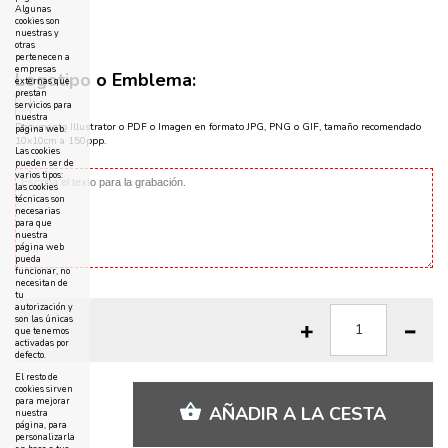
Algunas
cookies son
nuestras y
otras
pertenecen a
empresas
Logotipo o Emblema:
externas que
prestan
servicios para
nuestra
Documento Illustrator o PDF o Imagen en formato JPG, PNG o GIF, tamaño recomendado
página web.
10x10cm a 150ppp.
Las cookies
pueden ser de
varios tipos:
las cookies
técnicas son
necesarias
para que
nuestra
página web
pueda
funcionar, no
necesitan de
tu
autorización y
son las únicas
que tenemos
activadas por
defecto.
El resto de
cookies sirven
para mejorar
AÑADIR A LA CESTA
nuestra
página, para
personalizarla