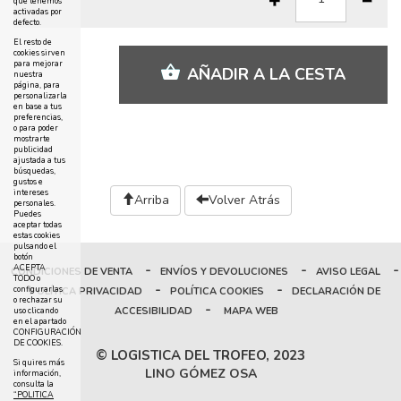
que tenemos
activadas por
defecto.
El resto de
cookies sirven
para mejorar
AÑADIR A LA CESTA
nuestra
página, para
personalizarla
en base a tus
preferencias,
o para poder
mostrarte
publicidad
ajustada a tus
búsquedas,
gustos e
intereses
Arriba
Volver Atrás
personales.
Puedes
aceptar todas
estas cookies
pulsando el
botón
-
-
-
ACEPTA
CONDICIONES DE VENTA
ENVÍOS Y DEVOLUCIONES
AVISO LEGAL
TODO o
-
-
configurarlas
POLÍTICA PRIVACIDAD
POLÍTICA COOKIES
DECLARACIÓN DE
o rechazar su
-
ACCESIBILIDAD
MAPA WEB
uso clicando
en el apartado
CONFIGURACIÓN
DE COOKIES.
© LOGISTICA DEL TROFEO, 2023
Si quires más
LINO GÓMEZ OSA
información,
consulta la
“POLITICA