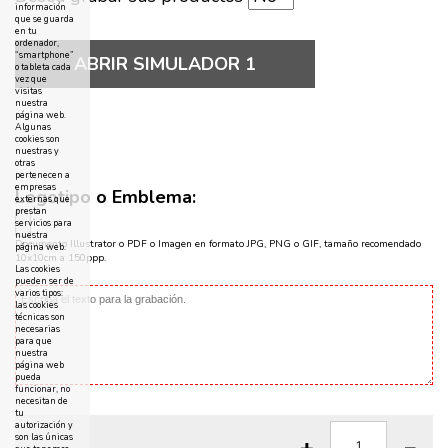
información
que se guarda
en tu
ordenador,
“smartphone”
ABRIR SIMULADOR 1
o tableta cada
vez que
visitas
nuestra
página web.
Algunas
cookies son
nuestras y
otras
pertenecen a
empresas
Logotipo o Emblema:
externas que
prestan
servicios para
nuestra
Documento Illustrator o PDF o Imagen en formato JPG, PNG o GIF, tamaño recomendado
página web.
10x10cm a 150ppp.
Las cookies
pueden ser de
varios tipos:
las cookies
técnicas son
necesarias
para que
nuestra
página web
pueda
funcionar, no
necesitan de
tu
autorización y
son las únicas