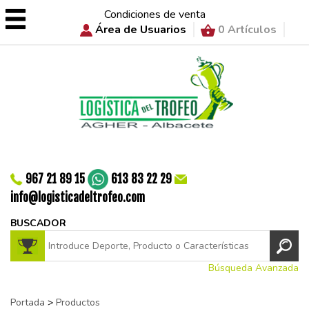
Condiciones de venta
Área de Usuarios
0 Artículos
967 21 89 15
613 83 22 29
info@logisticadeltrofeo.com
BUSCADOR
Búsqueda Avanzada
Portada
>
Productos