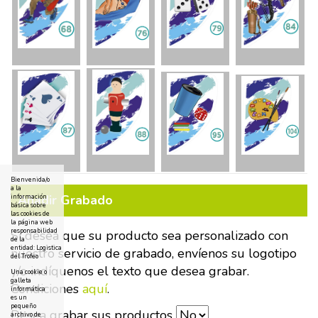
Bienvenida/o
a la
Añadir Grabado
información
básica sobre
las cookies de
la página web
responsabilidad
Si desea que su producto sea personalizado con
de la
entidad: Logistica
nuestro servicio de grabado, envíenos su logotipo
del Trofeo
y/o indíquenos el texto que desea grabar.
Una cookie o
galleta
Condiciones
aquí
.
informática
es un
pequeño
Desea grabar sus productos
archivo de