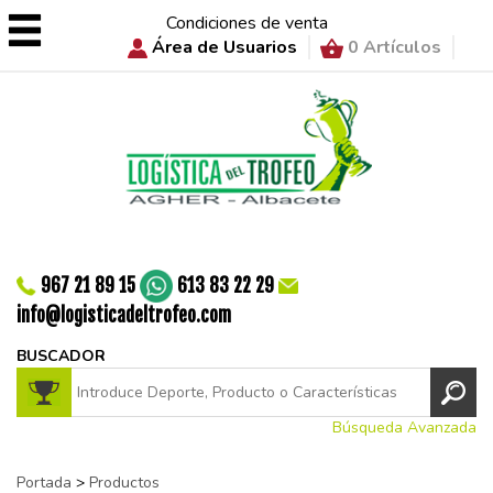
Condiciones de venta
Área de Usuarios
0 Artículos
967 21 89 15
613 83 22 29
info@logisticadeltrofeo.com
BUSCADOR
Búsqueda Avanzada
Portada
>
Productos