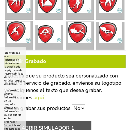
Bienvenida/o
a la
Añadir Grabado
información
básica sobre
las cookies de
la página web
responsabilidad
Si desea que su producto sea personalizado con
de la
entidad: Logistica
nuestro servicio de grabado, envíenos su logotipo
del Trofeo
y/o indíquenos el texto que desea grabar.
Una cookie o
galleta
Condiciones
aquí
.
informática
es un
pequeño
Desea grabar sus productos
archivo de
información
que se guarda
en tu
ordenador,
“smartphone”
ABRIR SIMULADOR 1
o tableta cada