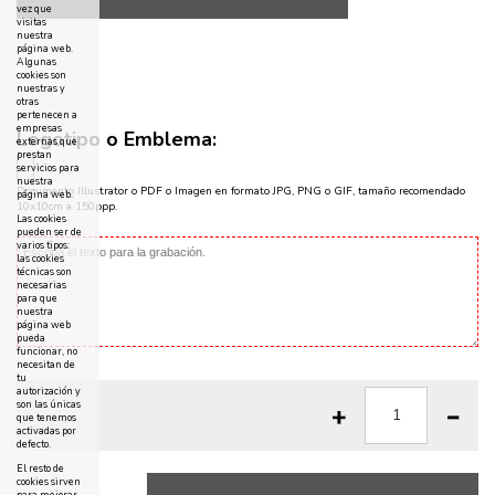
vez que
visitas
nuestra
página web.
Algunas
cookies son
nuestras y
otras
pertenecen a
empresas
Logotipo o Emblema:
externas que
prestan
servicios para
nuestra
Documento Illustrator o PDF o Imagen en formato JPG, PNG o GIF, tamaño recomendado
página web.
10x10cm a 150ppp.
Las cookies
pueden ser de
varios tipos:
las cookies
técnicas son
necesarias
para que
nuestra
página web
pueda
funcionar, no
necesitan de
tu
autorización y
son las únicas
que tenemos
activadas por
defecto.
El resto de
cookies sirven