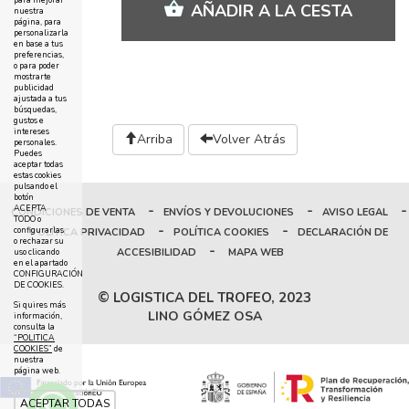
para mejorar
AÑADIR A LA CESTA
nuestra
página, para
personalizarla
en base a tus
preferencias,
o para poder
mostrarte
publicidad
ajustada a tus
búsquedas,
gustos e
intereses
Arriba
Volver Atrás
personales.
Puedes
aceptar todas
estas cookies
pulsando el
botón
-
-
-
ACEPTA
CONDICIONES DE VENTA
ENVÍOS Y DEVOLUCIONES
AVISO LEGAL
TODO o
-
-
configurarlas
POLÍTICA PRIVACIDAD
POLÍTICA COOKIES
DECLARACIÓN DE
o rechazar su
-
ACCESIBILIDAD
MAPA WEB
uso clicando
en el apartado
CONFIGURACIÓN
DE COOKIES.
© LOGISTICA DEL TROFEO, 2023
Si quires más
LINO GÓMEZ OSA
información,
consulta la
“POLITICA
COOKIES”
de
nuestra
página web.
ACEPTAR TODAS