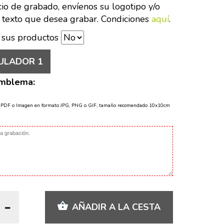
cio de grabado, envíenos su logotipo y/o
 texto que desea grabar. Condiciones
aquí
.
 sus productos
ULADOR 1
Emblema:
o PDF o Imagen en formato JPG, PNG o GIF, tamaño recomendado 10x10cm
AÑADIR A LA CESTA