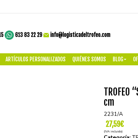
15
613 83 22 29
info@logisticadeltrofeo.com
ARTÍCULOS PERSONALIZADOS
QUIÉNES SOMOS
BLOG
OF
TROFEO “
cm
2231/A
27,59€
(IVA incluido)
Categoría:
T