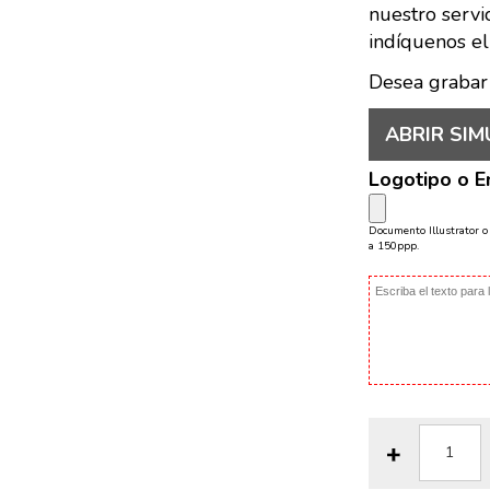
nuestro servi
indíquenos el
Desea grabar
ABRIR SIM
Logotipo o 
Documento Illustrator 
a 150ppp.