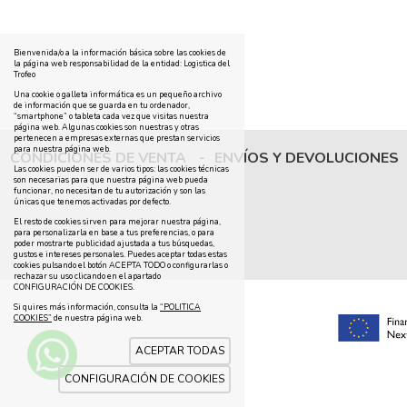
Bienvenida/o a la información básica sobre las cookies de
la página web responsabilidad de la entidad: Logistica del
Trofeo
Una cookie o galleta informática es un pequeño archivo
de información que se guarda en tu ordenador,
“smartphone” o tableta cada vez que visitas nuestra
página web. Algunas cookies son nuestras y otras
pertenecen a empresas externas que prestan servicios
para nuestra página web.
CONDICIONES DE VENTA
-
ENVÍOS Y DEVOLUCIONES
Las cookies pueden ser de varios tipos: las cookies técnicas
son necesarias para que nuestra página web pueda
funcionar, no necesitan de tu autorización y son las
únicas que tenemos activadas por defecto.
El resto de cookies sirven para mejorar nuestra página,
para personalizarla en base a tus preferencias, o para
poder mostrarte publicidad ajustada a tus búsquedas,
gustos e intereses personales. Puedes aceptar todas estas
cookies pulsando el botón ACEPTA TODO o configurarlas o
rechazar su uso clicando en el apartado
CONFIGURACIÓN DE COOKIES.
Si quires más información, consulta la
“POLITICA
COOKIES”
de nuestra página web.
ACEPTAR TODAS
CONFIGURACIÓN DE COOKIES