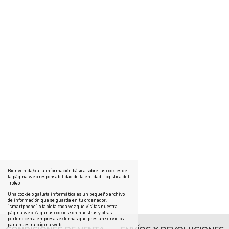
Bienvenida/o a la información básica sobre las cookies de
la página web responsabilidad de la entidad: Logistica del
Trofeo
Una cookie o galleta informática es un pequeño archivo
de información que se guarda en tu ordenador,
“smartphone” o tableta cada vez que visitas nuestra
página web. Algunas cookies son nuestras y otras
pertenecen a empresas externas que prestan servicios
para nuestra página web.