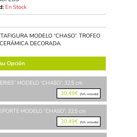
d:
En Stock
TAFIGURA MODELO “CHASO”. TROFEO
CERÁMICA DECORADA.
su Opción
ERIES” MODELO “CHASO”, 32,5 cm
30,49€
(IVA incluido)
PORTE MODELO “CHASO”, 32,5 cm
30,49€
(IVA incluido)