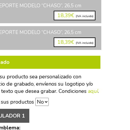
PORTE MODELO “CHASO”, 26,5 cm
18,39€
(IVA incluido)
PORTE MODELO “CHASO”, 26,5 cm
18,39€
(IVA incluido)
bado
su producto sea personalizado con
cio de grabado, envíenos su logotipo y/o
 texto que desea grabar. Condiciones
aquí
.
 sus productos
ULADOR 1
Emblema: