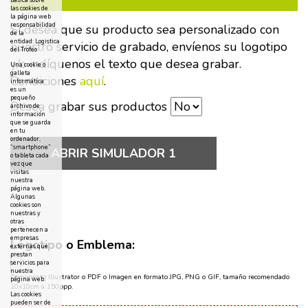
básica sobre
las cookies de
la página web
responsabilidad
Si desea que su producto sea personalizado con
de la
entidad: Logistica
nuestro servicio de grabado, envíenos su logotipo
del Trofeo
y/o indíquenos el texto que desea grabar.
Una cookie o
galleta
Condiciones
aquí
.
informática
es un
pequeño
Desea grabar sus productos
archivo de
información
que se guarda
en tu
ordenador,
“smartphone”
ABRIR SIMULADOR 1
o tableta cada
vez que
visitas
nuestra
página web.
Algunas
cookies son
nuestras y
otras
pertenecen a
empresas
Logotipo o Emblema:
externas que
prestan
servicios para
nuestra
Documento Illustrator o PDF o Imagen en formato JPG, PNG o GIF, tamaño recomendado
página web.
10x10cm a 150ppp.
Las cookies
pueden ser de