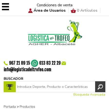
Condiciones de venta
Área de Usuarios
0 Artículos
967 21 89 15
613 83 22 29
info@logisticadeltrofeo.com
BUSCADOR
Búsqueda Avanzada
Portada
>
Productos