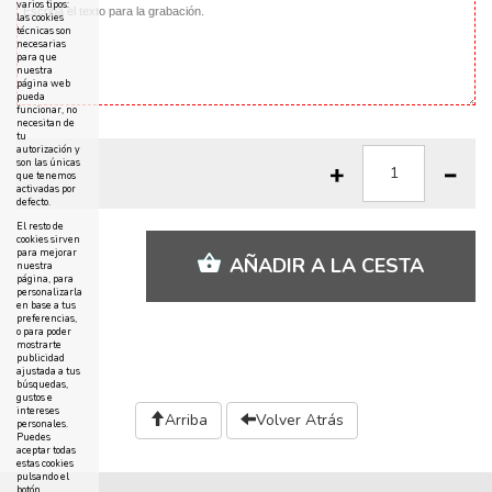
varios tipos:
las cookies
técnicas son
necesarias
para que
nuestra
página web
pueda
funcionar, no
necesitan de
tu
autorización y
son las únicas
que tenemos
activadas por
defecto.
El resto de
cookies sirven
para mejorar
AÑADIR A LA CESTA
nuestra
página, para
personalizarla
en base a tus
preferencias,
o para poder
mostrarte
publicidad
ajustada a tus
búsquedas,
gustos e
intereses
Arriba
Volver Atrás
personales.
Puedes
aceptar todas
estas cookies
pulsando el
botón