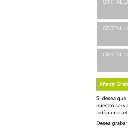
CRISTAL L
CRISTAL L
CRISTAL L
Añadir Gra
Si desea que 
nuestro servi
indíquenos el
Desea grabar