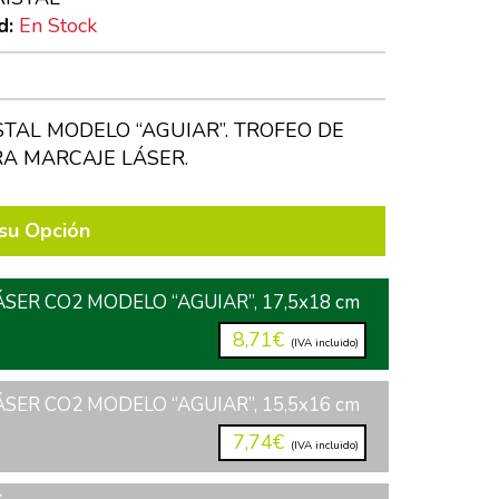
d:
En Stock
STAL MODELO “AGUIAR”. TROFEO DE
RA MARCAJE LÁSER.
su Opción
ÁSER CO2 MODELO “AGUIAR”, 17,5x18 cm
8,71€
(IVA incluido)
ÁSER CO2 MODELO “AGUIAR”, 15,5x16 cm
7,74€
(IVA incluido)