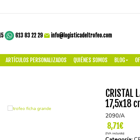
15
613 83 22 29
info@logisticadeltrofeo.com
ARTÍCULOS PERSONALIZADOS
QUIÉNES SOMOS
BLOG
OF
CRISTAL 
17,5x18 
2090/A
8,71€
(IVA incluido)
Categoría:
C