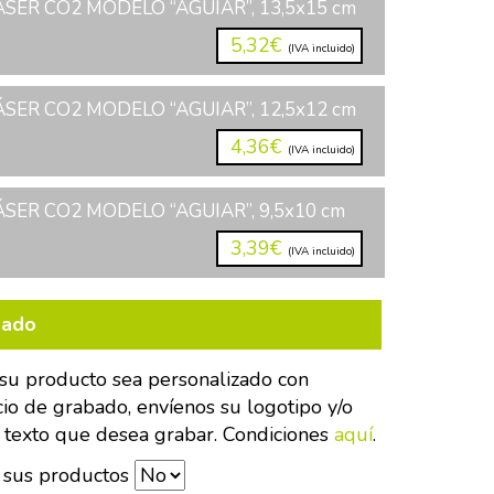
ÁSER CO2 MODELO “AGUIAR”, 13,5x15 cm
5,32€
(IVA incluido)
ÁSER CO2 MODELO “AGUIAR”, 12,5x12 cm
4,36€
(IVA incluido)
ÁSER CO2 MODELO “AGUIAR”, 9,5x10 cm
3,39€
(IVA incluido)
bado
su producto sea personalizado con
cio de grabado, envíenos su logotipo y/o
 texto que desea grabar. Condiciones
aquí
.
 sus productos