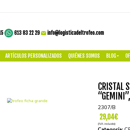
15
613 83 22 29
info@logisticadeltrofeo.com
ARTÍCULOS PERSONALIZADOS
QUIÉNES SOMOS
BLOG
OF
CRISTAL 
“GEMINI”
2307/B
29,04€
(IVA incluido)
Categoría:
C