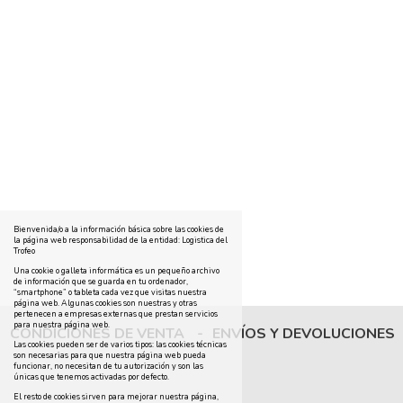
Bienvenida/o a la información básica sobre las cookies de
la página web responsabilidad de la entidad: Logistica del
Trofeo
Una cookie o galleta informática es un pequeño archivo
de información que se guarda en tu ordenador,
“smartphone” o tableta cada vez que visitas nuestra
página web. Algunas cookies son nuestras y otras
pertenecen a empresas externas que prestan servicios
para nuestra página web.
CONDICIONES DE VENTA
-
ENVÍOS Y DEVOLUCIONES
Las cookies pueden ser de varios tipos: las cookies técnicas
son necesarias para que nuestra página web pueda
funcionar, no necesitan de tu autorización y son las
únicas que tenemos activadas por defecto.
El resto de cookies sirven para mejorar nuestra página,