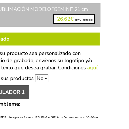
UBLIMACIÓN MODELO “GEMINI”, 21 cm
26,62€
(IVA incluido)
bado
su producto sea personalizado con
cio de grabado, envíenos su logotipo y/o
 texto que desea grabar. Condiciones
aquí
.
 sus productos
ULADOR 1
Emblema:
o PDF o Imagen en formato JPG, PNG o GIF, tamaño recomendado 10x10cm