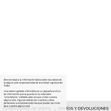
Bienvenida/o a la información básica sobre las cookies de
la página web responsabilidad de la entidad: Logistica del
Trofeo
Una cookie o galleta informática es un pequeño archivo
de información que se guarda en tu ordenador,
“smartphone” o tableta cada vez que visitas nuestra
página web. Algunas cookies son nuestras y otras
pertenecen a empresas externas que prestan servicios
para nuestra página web.
CONDICIONES DE VENTA
-
ENVÍOS Y DEVOLUCIONES