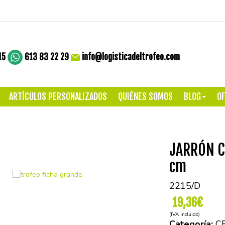
15
613 83 22 29
info@logisticadeltrofeo.com
ARTÍCULOS PERSONALIZADOS
QUIÉNES SOMOS
BLOG
OF
JARRÓN C
cm
2215/D
19,36€
(IVA incluido)
Categoría:
C