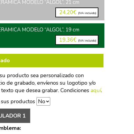
RAMICA MODELO “ALGOL”, 21 cm
24,20€
(IVA incluido)
RAMICA MODELO “ALGOL”, 19 cm
19,36€
(IVA incluido)
bado
su producto sea personalizado con
cio de grabado, envíenos su logotipo y/o
 texto que desea grabar. Condiciones
aquí
.
 sus productos
ULADOR 1
Emblema: