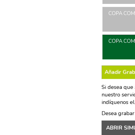
COPA COME
COPA COME
Añadir Gra
Si desea que 
nuestro servi
indíquenos el
Desea grabar
ABRIR SIM