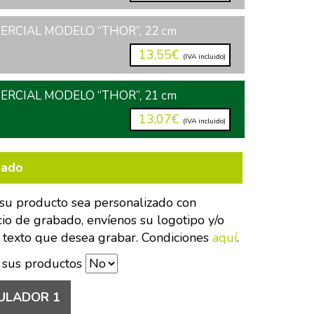
RCIAL MODELO “THOR”, 22 cm
13,55€
(IVA incluido)
RCIAL MODELO “THOR”, 21 cm
13,07€
(IVA incluido)
bado
su producto sea personalizado con
cio de grabado, envíenos su logotipo y/o
 texto que desea grabar. Condiciones
aquí
.
 sus productos
ULADOR 1