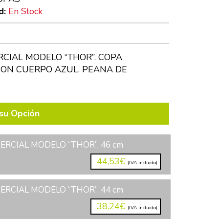
d:
En Stock
CIAL MODELO “THOR”. COPA
ON CUERPO AZUL. PEANA DE
su Opción
RCIAL MODELO “THOR”, 46 cm
44,53€
(IVA incluido)
RCIAL MODELO “THOR”, 44 cm
38,24€
(IVA incluido)