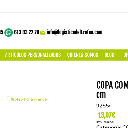
15
613 83 22 29
info@logisticadeltrofeo.com
ARTÍCULOS PERSONALIZADOS
QUIÉNES SOMOS
BLOG
OF
COPA COM
cm
9255/I
13,07€
(IVA incluido)
Categoría:
C