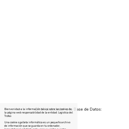
Error al acceder a la Base de Datos:
Bienvenida/o a la información básica sobre las cookies de
la página web responsabilidad de la entidad: Logistica del
Trofeo
Una cookie o galleta informática es un pequeño archivo
de información que se guarda en tu ordenador,